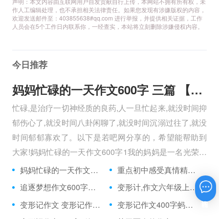
声明：本文内容由互联网用户自发贡献自行上传，本网站不拥有所有权，未
作人工编辑处理，也不承担相关法律责任。如果您发现有涉嫌版权的内容，
欢迎发送邮件至：403855638#qq.com 进行举报，并提供相关证据，工作
人员会在5个工作日内联系你，一经查实，本站将立刻删除涉嫌侵权内容。
今日推荐
妈妈忙碌的一天作文600字 三篇 【600字】
忙碌,是治疗一切神经质的良药,人一旦忙起来,就没时间抑
郁伤心了,就没时间八卦闲聊了,就没时间沉溺过往了,就没
时间郁郁寡欢了。以下是若吧网分享的，希望能帮助到
大家!妈妈忙碌的一天作文600字1我的妈妈是一名光荣的
人民警察，她总有做不完的事情。
妈妈忙碌的一天作文600字 三篇 【600字】
重点初中感受真情精选作文600字 3篇 【600字】
追逐梦想作文600字完美版 3篇 最新 【600字】
变形计,作文六年级上册400字左右 【400字】
在线咨询
变形记作文 变形记作文400字变成路灯 【400字】
变形记作文400字蚂蚁3篇 【400字】