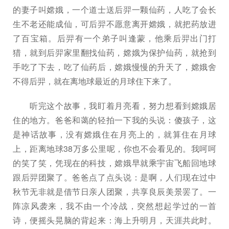
的妻子叫嫦娥，一个道士送后羿一颗仙药，人吃了会长
生不老还能成仙，可后羿不愿意离开嫦娥，就把药放进
了百宝箱。后羿有一个弟子叫逢蒙，他乘后羿出门打
猎，就到后羿家里翻找仙药，嫦娥为保护仙药，就抢到
手吃了下去，吃了仙药后，嫦娥慢慢的升天了，嫦娥舍
不得后羿，就在离地球最近的月球住下来了。
听完这个故事，我盯着月亮看，努力想看到嫦娥居
住的地方。爸爸和蔼的轻拍一下我的头说：傻孩子，这
是神话故事，没有嫦娥住在月亮上的，就算住在月球
上，距离地球38万多公里呢，你也不会看见的。我呵呵
的笑了笑，凭现在的科技，嫦娥早就乘宇宙飞船回地球
跟后羿团聚了。爸爸点了点头说：是啊，人们现在过中
秋节无非就是借节日亲人团聚，共享良辰美景罢了。一
阵凉风袭来，我不由一个冷战，突然想起学过的一首
诗，便摇头晃脑的背起来：海上升明月，天涯共此时。