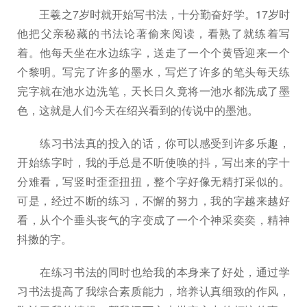
王羲之7岁时就开始写书法，十分勤奋好学。17岁时
他把父亲秘藏的书法论著偷来阅读，看熟了就练着写
着。他每天坐在水边练字，送走了一个个黄昏迎来一个
个黎明。写完了许多的墨水，写烂了许多的笔头每天练
完字就在池水边洗笔，天长日久竟将一池水都洗成了墨
色，这就是人们今天在绍兴看到的传说中的墨池。
练习书法真的投入的话，你可以感受到许多乐趣，
开始练字时，我的手总是不听使唤的抖，写出来的字十
分难看，写竖时歪歪扭扭，整个字好像无精打采似的。
可是，经过不断的练习，不懈的努力，我的字越来越好
看，从个个垂头丧气的字变成了一个个神采奕奕，精神
抖擞的字。
在练习书法的同时也给我的本身来了好处，通过学
习书法提高了我综合素质能力，培养认真细致的作风，