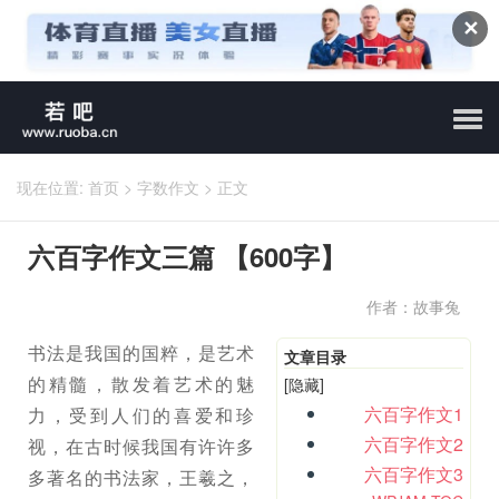
✕
现在位置:
首页
>
字数作文
>
正文
六百字作文三篇 【600字】
作者：故事兔
书法是我国的国粹，是艺术
文章目录
的精髓，散发着艺术的魅
[隐藏]
六百字作文1
力，受到人们的喜爱和珍
六百字作文2
视，在古时候我国有许许多
六百字作文3
多著名的书法家，王羲之，