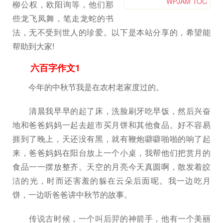
WPJAM TOC
柳公权，欧阳询等，他们那
些龙飞凤舞，笔走龙蛇的书
法，无不受到世人的珍爱。以下是本站分享的，希望能
帮助到大家!
六百字作文1
今年的中秋节我是在农村老家度过的。
清晨我早早的起了床，洗脸刷牙吃早饭，然后兴奋
地和爸爸妈妈一起去超市买月饼和其他食品。好不容易
捱到了晚上，天还没有黑，就有鞭炮噼噼啪啪的响了起
来，爸爸妈妈在阳台放上一个小桌，我帮他们把赏月的
食品一一摆放整齐。天空的月亮今天真圆啊，散发着皎
洁的光，时而还害羞的躲在云朵后面呢。我一边吃月
饼，一边听爸爸讲中秋节的故事。
传说古时候，一个叫后羿的神箭手，他有一个美丽