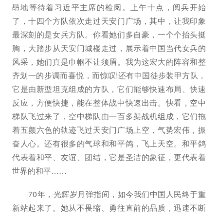
昂地等待着习近平主席的检阅。上午十点，阅兵开始
了，十四个方队依次走过天安门广场，其中，让我印象
最深刻的是女兵方队。你看她们多自豪，一个个抬头挺
胸，大踏步从天安门城楼走过，展示着中国当代女兵的
风采，她们真是巾帼不让须眉。我为这宏大的阵容和整
齐划一的步调而喜悦，而惊叹!还有中国徒步装甲方队，
它是由新型坦克组成的方队，它们能够快速布局、快速
反应，方便快捷，能在整体战中快速出击。快看，空中
梯队飞过来了，空中梯队由一百多架战机组成，它们拖
着五颜六色的轨迹飞过天安门广场上空，气势宏伟，振
奋人心。还有很多的气球和和平鸽，飞上天空。和平鸽
代表着和平、友谊、团结，它是圣洁的象征，更代表着
世界的和平……
70年，光辉岁月弹指间，如今我们中国人民终于重
新站起来了。她从不畏缩、勇往直前的品质，迅速不断