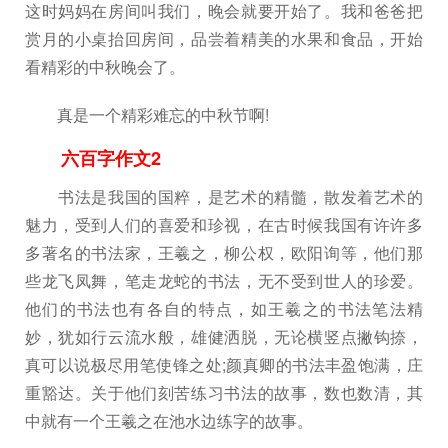
这时妈妈在房间叫我们，晚会就要开始了。我和爸爸把
赏月的小桌抬回房间，品尝着精美的水果和食品，开始
看精彩的中秋晚会了。
真是一个精彩难忘的中秋节啊!
六百字作文2
书法是我国的国粹，是艺术的精髓，散发着艺术的
魅力，受到人们的喜爱和珍视，在古时候我国有许许多
多著名的书法家，王羲之，柳公权，欧阳询等，他们那
些龙飞凤舞，笔走龙蛇的书法，无不受到世人的珍爱。
他们的书法也有各自的特点，如王羲之的书法笔法精
妙，犹如行云流水般，雄健洒脱，无论横竖点撇钩捺，
真可以说极尽用笔使锋之处;颜真卿的书法丰盈饱满，庄
重豁达。关于他们刻苦练习书法的故事，数也数清，其
中就有一个王羲之在池水边练字的故事。