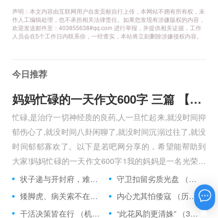
声明：本文内容由互联网用户自发贡献自行上传，本网站不拥有所有权，未
作人工编辑处理，也不承担相关法律责任。如果您发现有涉嫌版权的内容，
欢迎发送邮件至：403855638#qq.com 进行举报，并提供相关证据，工作
人员会在5个工作日内联系你，一经查实，本站将立刻删除涉嫌侵权内容。
今日推荐
妈妈忙碌的一天作文600字 三篇 【600字】
忙碌,是治疗一切神经质的良药,人一旦忙起来,就没时间抑
郁伤心了,就没时间八卦闲聊了,就没时间沉溺过往了,就没
时间郁郁寡欢了。以下是若吧网分享的，希望能帮助到
大家!妈妈忙碌的一天作文600字1我的妈妈是一名光荣的
人民警察，她总有做不完的事情。
状子递与开封府，难忍怒气心中生 （5字口语）
守卫扣留劣质光盘 （5字常言）
矮脚虎、病关索不在，智多星、行者前往此处 （七字俗语）
内心尤其怕倭寇 （历法用语一卷帘）
在线咨询
干活决策皆在行 （机构简称二）
“此花风韵更清姝” （3字手机品牌）