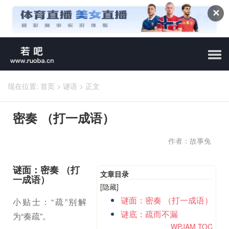
✕
现在位置:
首页
>
谜语
>
正文
密奏 （打一成语）
作者：故事兔
谜面：密奏 （打
文章目录
一成语）
[隐藏]
谜面：密奏 （打一成语）
小贴士：“疏”别解
谜底：疏而不漏
为“奏疏”。
WPJAM TOC