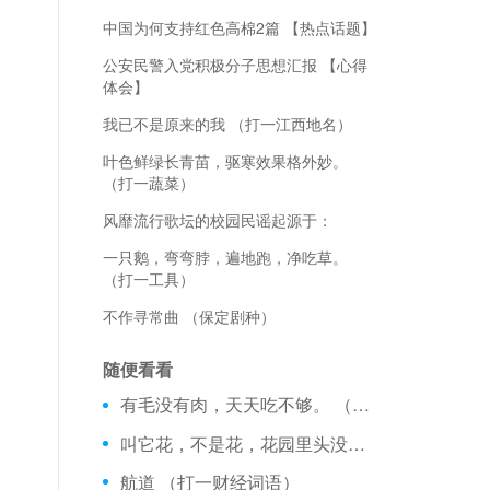
中国为何支持红色高棉2篇 【热点话题】
公安民警入党积极分子思想汇报 【心得
体会】
我已不是原来的我 （打一江西地名）
叶色鲜绿长青苗，驱寒效果格外妙。
（打一蔬菜）
风靡流行歌坛的校园民谣起源于：
一只鹅，弯弯脖，遍地跑，净吃草。
（打一工具）
不作寻常曲 （保定剧种）
随便看看
有毛没有肉，天天吃不够。 （打一生活物）
叫它花，不是花，花园里头没有它，秋天你到田头看，满田开得白花花。 （打一植物）
航道 （打一财经词语）