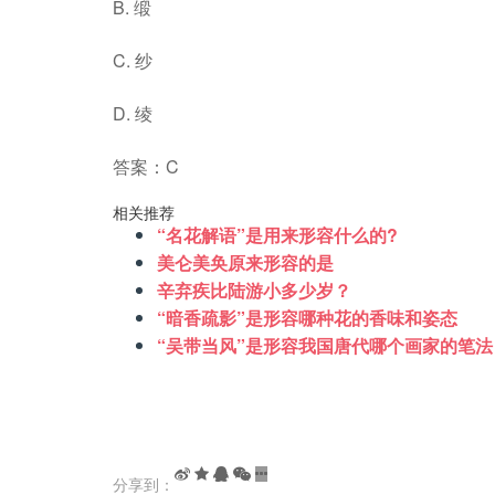
B. 缎
C. 纱
D. 绫
答案：C
相关推荐
“名花解语”是用来形容什么的?
美仑美奂原来形容的是
辛弃疾比陆游小多少岁？
“暗香疏影”是形容哪种花的香味和姿态
“吴带当风”是形容我国唐代哪个画家的笔法
分享到：