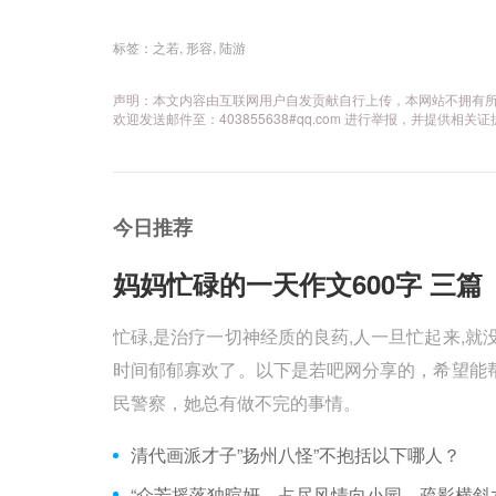
标签：
之若
,
形容
,
陆游
声明：本文内容由互联网用户自发贡献自行上传，本网站不拥有
欢迎发送邮件至：403855638#qq.com 进行举报，并提
今日推荐
妈妈忙碌的一天作文600字 三篇 
忙碌,是治疗一切神经质的良药,人一旦忙起来,就
时间郁郁寡欢了。以下是若吧网分享的，希望能帮
民警察，她总有做不完的事情。
清代画派才子”扬州八怪”不抱括以下哪人？