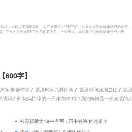
所有权，未作人工编辑处理，也不承担相关法律责任。如果您发现有涉嫌版权的内容，
供相关证据，工作人员会在5个工作日内联系你，一经查实，本站将立刻删除涉嫌侵权内容。
【600字】
没时间抑郁伤心了,就没时间八卦闲聊了,就没时间沉溺过往了,就
助到大家!妈妈忙碌的一天作文600字1我的妈妈是一名光荣的
被苏轼赞为“诗中有画，画中有诗”的是谁？
“众芳摇落独暄妍，占尽风情向小园。疏影横斜水清浅，暗香浮动月黄昏。”形容的花是
名画《最后的晚餐》是谁的作品？