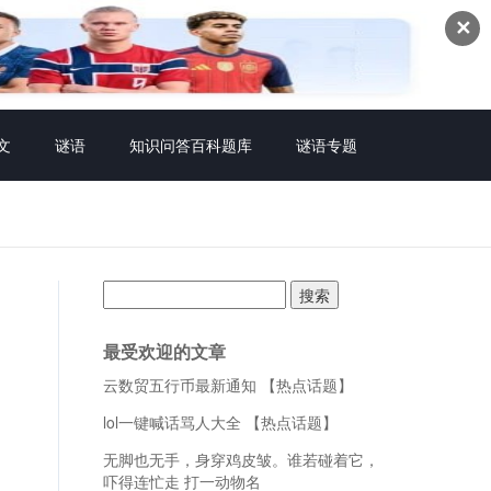
✕
文
谜语
知识问答百科题库
谜语专题
搜
索：
最受欢迎的文章
云数贸五行币最新通知 【热点话题】
lol一键喊话骂人大全 【热点话题】
无脚也无手，身穿鸡皮皱。谁若碰着它，
吓得连忙走 打一动物名