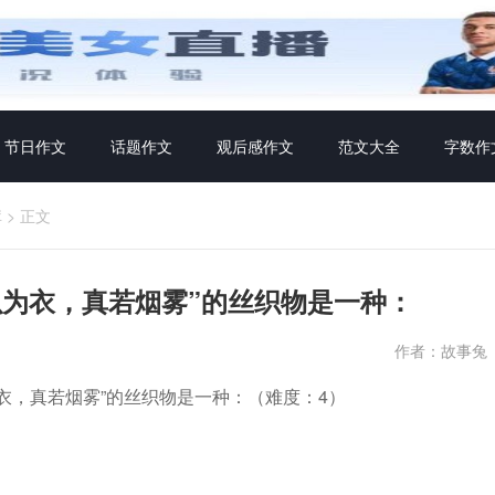
节日作文
话题作文
观后感作文
范文大全
字数作
库
>
正文
以为衣，真若烟雾”的丝织物是一种：
作者：故事兔
衣，真若烟雾”的丝织物是一种：（难度：4）