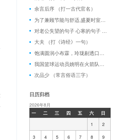
余言后序 （打一古代官名）
为了兼顾节能与舒适,盛夏时室内空调设定温度不应低于？ 【热点话题】
对老公失望的句子 心寒的句子 3篇 【优美句子】
大夫 （打《诗经》一句）
饱满圆润小布霖，玲珑剔透口感行。 （打一水果）
我国篮球运动员姚明在火箭队的球衣号码是多少？
次品少 （常言俗语三字）
日历归档
没
人
2026年8月
一
二
三
四
五
六
日
1
2
3
4
5
6
7
8
9