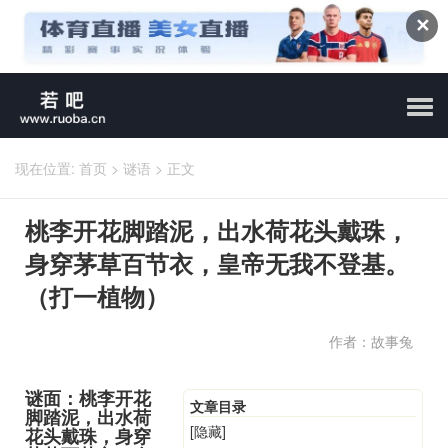
✕
现在位置:
首页
>
谜语
>
正文
桃李开花脚踏泥，出水荷花头戴珠，
身穿茅草百节衣，皇帝无我不登基。
（打一植物）
作者：故事兔
谜面：桃李开花
文章目录
脚踏泥，出水荷
[隐藏]
花头戴珠，身穿