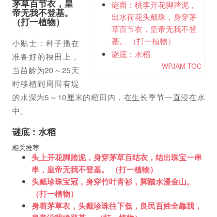
茅草百节衣，皇
谜面：桃李开花脚踏泥，
帝无我不登基。
出水荷花头戴珠，身穿茅
（打一植物）
草百节衣，皇帝无我不登
基。 （打一植物）
小贴士：种子播在
谜底：水稻
准备好的秧田上，
WPJAM TOC
当苗龄为20～25天
时移植到周围有堤
的水深为5～10厘米的稻田内，在生长季节一直浸在水
中。
谜底：水稻
相关推荐
头上开花脚踏泥，身穿茅草百结衣，结出珠宝一串
串，皇帝无我不登基。 （打一植物）
头戴珍珠宝冠，身穿竹叶青衫，脚踏水漫金山。
（打一植物）
身着茅草衣，头戴珍珠往下低，良民百姓全靠我，