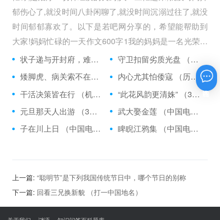
郁伤心了,就没时间八卦闲聊了,就没时间沉溺过往了,就没
时间郁郁寡欢了。以下是若吧网分享的，希望能帮助到
大家!妈妈忙碌的一天作文600字1我的妈妈是一名光荣的
人民警察，她总有做不完的事情。
状子递与开封府，难忍怒气心中生 （5字口语）
守卫扣留劣质光盘 （5字常言）
矮脚虎、病关索不在，智多星、行者前往此处 （七字俗语）
内心尤其怕倭寇 （历法用语一卷帘）
在线咨询
干活决策皆在行 （机构简称二）
“此花风韵更清姝” （3字手机品牌）
元旦那天人出游 （3字足球用语）
武大娶金莲 （中国电影名*含港台）
子在川上日 （中国电影名*含港台）
睥睨江鸦集 （中国电影名*含港台）
上一篇:
“聪明节”是下列我国传统节日中，哪个节日的别称
下一篇:
回看三兄换新貌 （打一中国地名）
关于我们
谜语
知识问答百科题库