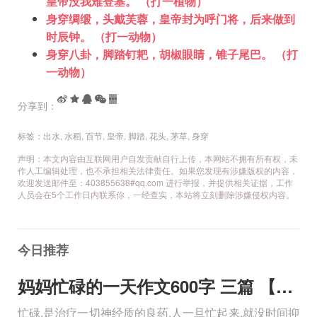
皇帝没我难登基。 （打一植物）
身穿绸缎，头戴芙蓉，皇帝封为呼门将，后来做到
时辰钟。 （打一动物）
身穿八卦，脚踏钉耙，胡椒眼睛，锥子尾巴。 （打
一动物）
分享到：
标签：
出水
,
水稻
,
百节
,
皇帝
,
脚踏
,
花头
,
茅草
,
身穿
声明：本文内容由互联网用户自发贡献自行上传，本网站不拥有所有权，未
作人工编辑处理，也不承担相关法律责任。如果您发现有涉嫌版权的内容，
欢迎发送邮件至：403855638#qq.com 进行举报，并提供相关证据，工作
人员会在5个工作日内联系你，一经查实，本站将立刻删除涉嫌侵权内容。
今日推荐
妈妈忙碌的一天作文600字 三篇 【600字】
忙碌,是治疗一切神经质的良药,人一旦忙起来,就没时间抑