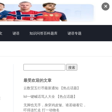
✕
文
谜语
知识问答百科题库
谜语专题
搜
索：
最受欢迎的文章
云数贸五行币最新通知 【热点话题】
lol一键喊话骂人大全 【热点话题】
难
无脚也无手，身穿鸡皮皱。谁若碰着它，
吓得连忙走 打一动物名