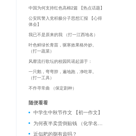
中国为何支持红色高棉2篇 【热点话题】
公安民警入党积极分子思想汇报 【心得
体会】
我已不是原来的我 （打一江西地名）
叶色鲜绿长青苗，驱寒效果格外妙。
（打一蔬菜）
风靡流行歌坛的校园民谣起源于：
一只鹅，弯弯脖，遍地跑，净吃草。
（打一工具）
不作寻常曲 （保定剧种）
随便看看
中学生中秋节作文 【初一作文】
为何夜半卖货倒贴钱 （化学名词2+2）
近似耙的捌有齿吗？