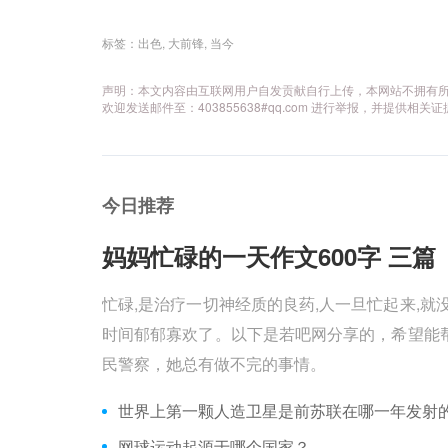
标签：
出色
,
大前锋
,
当今
声明：本文内容由互联网用户自发贡献自行上传，本网站不拥有
欢迎发送邮件至：403855638#qq.com 进行举报，并提
今日推荐
妈妈忙碌的一天作文600字 三篇 
忙碌,是治疗一切神经质的良药,人一旦忙起来,就
时间郁郁寡欢了。以下是若吧网分享的，希望能帮
民警察，她总有做不完的事情。
世界上第一颗人造卫星是前苏联在哪一年发射
网球运动起源于哪个国家？