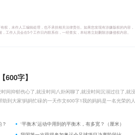
所有权，未作人工编辑处理，也不承担相关法律责任。如果您发现有涉嫌版权的内容，
供相关证据，工作人员会在5个工作日内联系你，一经查实，本站将立刻删除涉嫌侵权内容。
【600字】
没时间抑郁伤心了,就没时间八卦闲聊了,就没时间沉溺过往了,就
助到大家!妈妈忙碌的一天作文600字1我的妈妈是一名光荣的
的？
‘平衡木’运动中用到的平衡木，有多宽？（厘米）
我国第一次获得参加奥运会足球项目决赛阶段比赛资格是在哪一年？