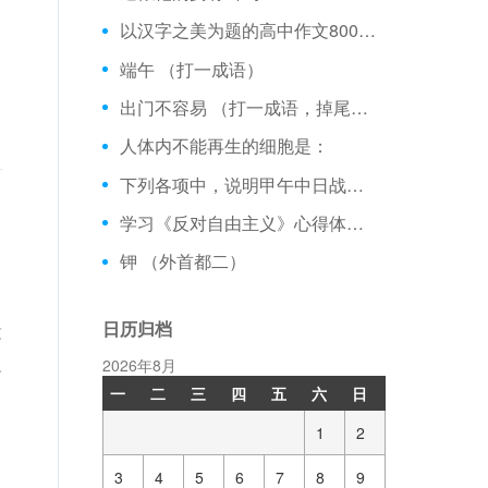
以汉字之美为题的高中作文800字 【800字】
端午 （打一成语）
出门不容易 （打一成语，掉尾格）
人体内不能再生的细胞是：
下列各项中，说明甲午中日战争是日本蓄谋挑起的有（多选）
学习《反对自由主义》心得体会三篇 【心得体会】
钾 （外首都二）
日历归档
没
人
2026年8月
一
二
三
四
五
六
日
1
2
3
4
5
6
7
8
9