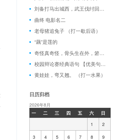
刘备打马出城西，武王伐纣回西岐，韩信拉着萧何手，霸王乌江别虞姬。 （猜四种水果）
曲终 电影名二
老母猪追兔子 （打一歇后语）
“藕”是莲的
奇怪真奇怪，骨头生在外，箬笠挂门外。 （打一动物）
校园辩论赛经典语句 【优美句子】
黄娃娃，弯又翘。 （打一水果）
日历归档
没
人
2026年8月
一
二
三
四
五
六
日
1
2
3
4
5
6
7
8
9