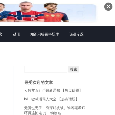
✕
文
谜语
知识问答百科题库
谜语专题
搜
索：
最受欢迎的文章
云数贸五行币最新通知 【热点话题】
lol一键喊话骂人大全 【热点话题】
无脚也无手，身穿鸡皮皱。谁若碰着它，
吓得连忙走 打一动物名