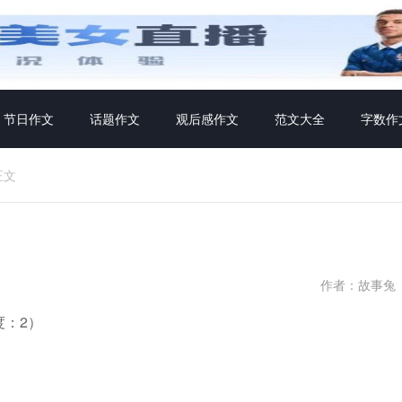
节日作文
话题作文
观后感作文
范文大全
字数作
正文
作者：故事兔
：2）