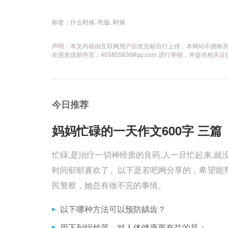
标签：
什么时候
,
吃饭
,
时候
声明：本文内容由互联网用户自发贡献自行上传，本网站不拥有
欢迎发送邮件至：403855638#qq.com 进行举报，并提
今日推荐
妈妈忙碌的一天作文600字 三篇 
忙碌,是治疗一切神经质的良药,人一旦忙起来,就
时间郁郁寡欢了。以下是若吧网分享的，希望能帮
民警察，她总有做不完的事情。
以下哪种方法可以预防龋齿？
用下列锅炒菜，对人体健康更有益的是：