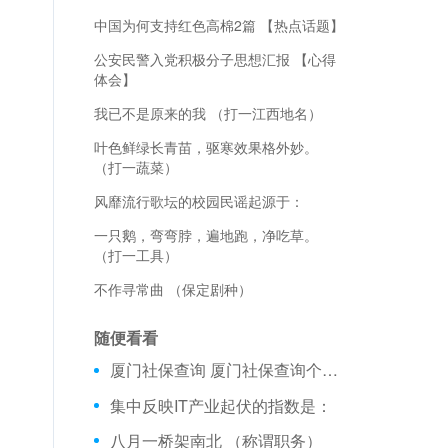
中国为何支持红色高棉2篇 【热点话题】
公安民警入党积极分子思想汇报 【心得
体会】
我已不是原来的我 （打一江西地名）
叶色鲜绿长青苗，驱寒效果格外妙。
（打一蔬菜）
风靡流行歌坛的校园民谣起源于：
一只鹅，弯弯脖，遍地跑，净吃草。
（打一工具）
不作寻常曲 （保定剧种）
随便看看
厦门社保查询 厦门社保查询个人账户查询系统 【党团范文】
集中反映IT产业起伏的指数是：
八月一桥架南北 （称谓职务）