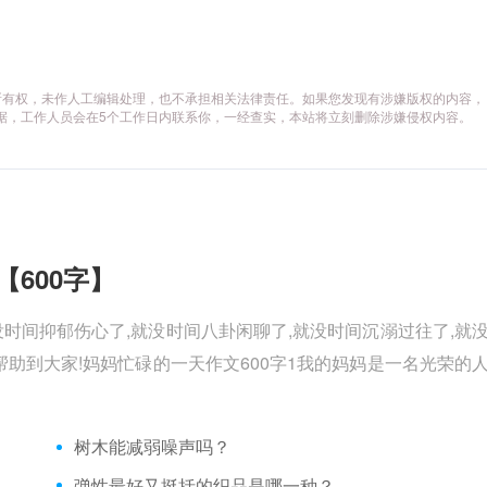
所有权，未作人工编辑处理，也不承担相关法律责任。如果您发现有涉嫌版权的内容，
供相关证据，工作人员会在5个工作日内联系你，一经查实，本站将立刻删除涉嫌侵权内容。
【600字】
没时间抑郁伤心了,就没时间八卦闲聊了,就没时间沉溺过往了,就
助到大家!妈妈忙碌的一天作文600字1我的妈妈是一名光荣的
树木能减弱噪声吗？
弹性最好又挺括的织品是哪一种？