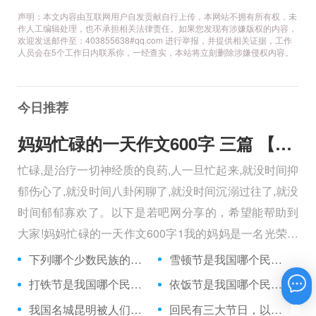
声明：本文内容由互联网用户自发贡献自行上传，本网站不拥有所有权，未
作人工编辑处理，也不承担相关法律责任。如果您发现有涉嫌版权的内容，
欢迎发送邮件至：403855638#qq.com 进行举报，并提供相关证据，工作
人员会在5个工作日内联系你，一经查实，本站将立刻删除涉嫌侵权内容。
今日推荐
妈妈忙碌的一天作文600字 三篇 【600字】
忙碌,是治疗一切神经质的良药,人一旦忙起来,就没时间抑
郁伤心了,就没时间八卦闲聊了,就没时间沉溺过往了,就没
时间郁郁寡欢了。以下是若吧网分享的，希望能帮助到
大家!妈妈忙碌的一天作文600字1我的妈妈是一名光荣的
人民警察，她总有做不完的事情。
下列哪个少数民族的传统服装不是长袍？
雪顿节是我国哪个民族的重要节日？
打铁节是我国哪个民族的传统节日？
依饭节是我国哪个民族最隆重的节日？
在线咨询
我国名城昆明被人们称什么？
回民有三大节日，以下哪一项不在这三大节日之中？