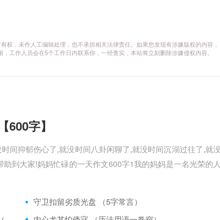
所有权，未作人工编辑处理，也不承担相关法律责任。如果您发现有涉嫌版权的内容，
供相关证据，工作人员会在5个工作日内联系你，一经查实，本站将立刻删除涉嫌侵权内容。
【600字】
没时间抑郁伤心了,就没时间八卦闲聊了,就没时间沉溺过往了,就
助到大家!妈妈忙碌的一天作文600字1我的妈妈是一名光荣的
）
守卫扣留劣质光盘 （5字常言）
矮脚虎、病关索不在，智多星、行者前往此处 （七字俗语）
内心尤其怕倭寇 （历法用语一卷帘）