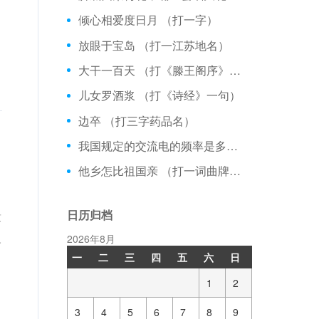
倾心相爱度日月 （打一字）
放眼于宝岛 （打一江苏地名）
大干一百天 （打《滕王阁序》一句）
儿女罗酒浆 （打《诗经》一句）
边卒 （打三字药品名）
我国规定的交流电的频率是多少赫兹？
他乡怎比祖国亲 （打一词曲牌名）
日历归档
没
人
2026年8月
一
二
三
四
五
六
日
1
2
3
4
5
6
7
8
9