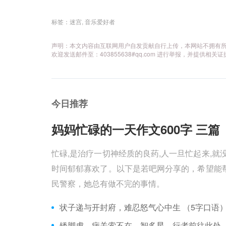
标签：
迷宫
,
音乐爱好者
声明：本文内容由互联网用户自发贡献自行上传，本网站不拥有
欢迎发送邮件至：403855638#qq.com 进行举报，并提
今日推荐
妈妈忙碌的一天作文600字 三篇 
忙碌,是治疗一切神经质的良药,人一旦忙起来,就
时间郁郁寡欢了。以下是若吧网分享的，希望能帮
民警察，她总有做不完的事情。
状子递与开封府，难忍怒气心中生 （5字口语