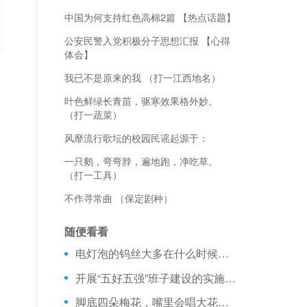
中国为何支持红色高棉2篇 【热点话题】
公安民警入党积极分子思想汇报 【心得
体会】
我已不是原来的我 （打一江西地名）
叶色鲜绿长青苗，驱寒效果格外妙。
（打一蔬菜）
风靡流行歌坛的校园民谣起源于：
一只鹅，弯弯脖，遍地跑，净吃草。
（打一工具）
不作寻常曲 （保定剧种）
随便看看
电灯泡的钨丝大多在什么时候容易断掉？
开展“五好五强”班子建设的实施方案 【活动方案】
脚底四朵梅花，嘴里会唱大花，见了生人就咬，见熟人摇尾巴。 （打一动物）