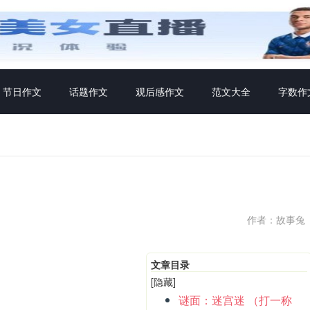
节日作文
话题作文
观后感作文
范文大全
字数作
作者：故事兔
文章目录
[隐藏]
谜面：迷宫迷 （打一称