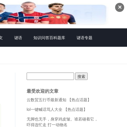
✕
文
谜语
知识问答百科题库
谜语专题
搜
索：
最受欢迎的文章
云数贸五行币最新通知 【热点话题】
lol一键喊话骂人大全 【热点话题】
无脚也无手，身穿鸡皮皱。谁若碰着它，
吓得连忙走 打一动物名