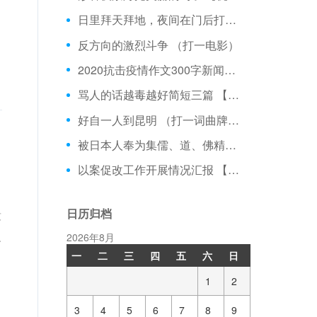
日里拜天拜地，夜间在门后打瞌睡。 （打一物）
反方向的激烈斗争 （打一电影）
2020抗击疫情作文300字新闻稿3篇 【演讲稿】
骂人的话越毒越好简短三篇 【文秘写作】
好自一人到昆明 （打一词曲牌名）
被日本人奉为集儒、道、佛精神思想为一体的经典佳作是？
以案促改工作开展情况汇报 【党团范文】
日历归档
没
人
2026年8月
一
二
三
四
五
六
日
1
2
3
4
5
6
7
8
9