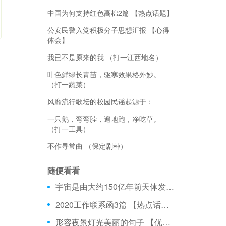
中国为何支持红色高棉2篇 【热点话题】
公安民警入党积极分子思想汇报 【心得
体会】
我已不是原来的我 （打一江西地名）
叶色鲜绿长青苗，驱寒效果格外妙。
（打一蔬菜）
风靡流行歌坛的校园民谣起源于：
一只鹅，弯弯脖，遍地跑，净吃草。
（打一工具）
不作寻常曲 （保定剧种）
随便看看
宇宙是由大约150亿年前天体发生的一次大爆炸形成的
2020工作联系函3篇 【热点话题】
形容夜景灯光美丽的句子 【优美句子】