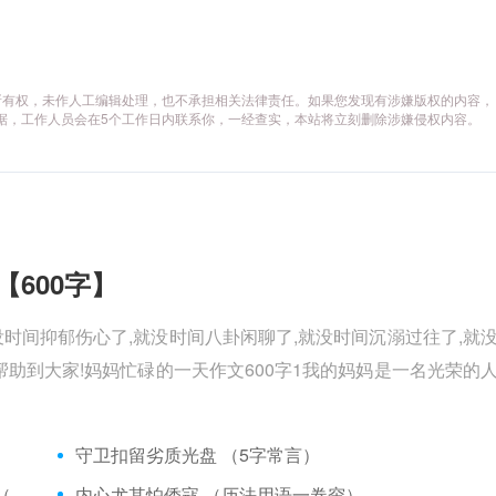
所有权，未作人工编辑处理，也不承担相关法律责任。如果您发现有涉嫌版权的内容，
供相关证据，工作人员会在5个工作日内联系你，一经查实，本站将立刻删除涉嫌侵权内容。
【600字】
没时间抑郁伤心了,就没时间八卦闲聊了,就没时间沉溺过往了,就
助到大家!妈妈忙碌的一天作文600字1我的妈妈是一名光荣的
）
守卫扣留劣质光盘 （5字常言）
矮脚虎、病关索不在，智多星、行者前往此处 （七字俗语）
内心尤其怕倭寇 （历法用语一卷帘）