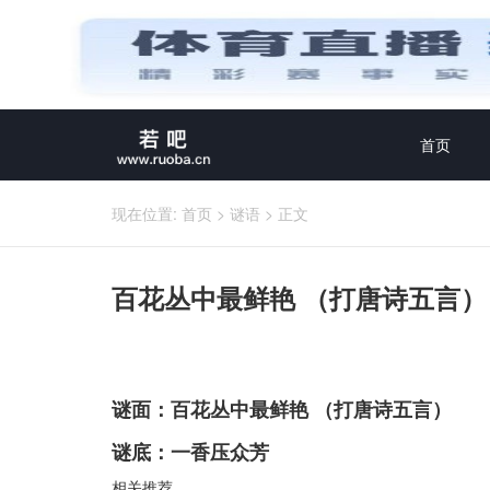
首页
现在位置:
首页
>
谜语
>
正文
百花丛中最鲜艳 （打唐诗五言）
谜面：百花丛中最鲜艳 （打唐诗五言）
谜底：一香压众芳
相关推荐