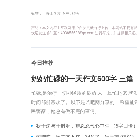
标签：
一香压众芳
,
丛中
,
鲜艳
声明：本文内容由互联网用户自发贡献自行上传，本网站不拥有
欢迎发送邮件至：403855638#qq.com 进行举报，并提
今日推荐
妈妈忙碌的一天作文600字 三篇 
忙碌,是治疗一切神经质的良药,人一旦忙起来,就
时间郁郁寡欢了。以下是若吧网分享的，希望能帮
民警察，她总有做不完的事情。
状子递与开封府，难忍怒气心中生 （5字口语