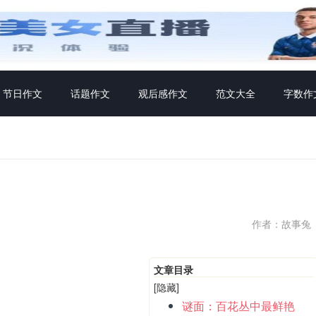
节日作文
话题作文
观后感作文
范文大全
字数作
作者：故事兔
文章目录
[隐藏]
谜面：百花丛中最鲜艳