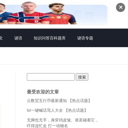
✕
文
谜语
知识问答百科题库
谜语专题
搜
索：
最受欢迎的文章
云数贸五行币最新通知 【热点话题】
lol一键喊话骂人大全 【热点话题】
无脚也无手，身穿鸡皮皱。谁若碰着它，
吓得连忙走 打一动物名