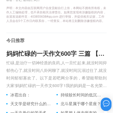
声明：本文内容由互联网用户自发贡献自行上传，本网站不拥有所有权，未
作人工编辑处理，也不承担相关法律责任。如果您发现有涉嫌版权的内容，
欢迎发送邮件至：403855638#qq.com 进行举报，并提供相关证据，工作
人员会在5个工作日内联系你，一经查实，本站将立刻删除涉嫌侵权内容。
今日推荐
妈妈忙碌的一天作文600字 三篇 【600字】
忙碌,是治疗一切神经质的良药,人一旦忙起来,就没时间抑
郁伤心了,就没时间八卦闲聊了,就没时间沉溺过往了,就没
时间郁郁寡欢了。以下是若吧网分享的，希望能帮助到
大家!妈妈忙碌的一天作文600字1我的妈妈是一名光荣的
人民警察，她总有做不完的事情。
冰雹出自：
持续较长时间的低沉声响的雷叫做什么雷？
天文学是研究什么的科学？
北斗星属于哪个星座？
在线咨询
一天文单位约等于多少万公里？
如果把人体内所有的染色体首尾相接，其长度等同从地球到太阳来回距离的多少倍？