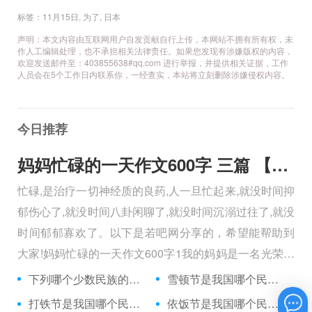
标签：
11月15日
,
为了
,
日本
声明：本文内容由互联网用户自发贡献自行上传，本网站不拥有所有权，未
作人工编辑处理，也不承担相关法律责任。如果您发现有涉嫌版权的内容，
欢迎发送邮件至：403855638#qq.com 进行举报，并提供相关证据，工作
人员会在5个工作日内联系你，一经查实，本站将立刻删除涉嫌侵权内容。
今日推荐
妈妈忙碌的一天作文600字 三篇 【600字】
忙碌,是治疗一切神经质的良药,人一旦忙起来,就没时间抑
郁伤心了,就没时间八卦闲聊了,就没时间沉溺过往了,就没
时间郁郁寡欢了。以下是若吧网分享的，希望能帮助到
大家!妈妈忙碌的一天作文600字1我的妈妈是一名光荣的
人民警察，她总有做不完的事情。
下列哪个少数民族的传统服装不是长袍？
雪顿节是我国哪个民族的重要节日？
打铁节是我国哪个民族的传统节日？
依饭节是我国哪个民族最隆重的节日？