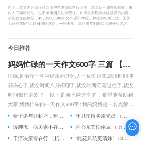
声明：本文内容由互联网用户自发贡献自行上传，本网站不拥有所有权，未
作人工编辑处理，也不承担相关法律责任。如果您发现有涉嫌版权的内容，
欢迎发送邮件至：403855638#qq.com 进行举报，并提供相关证据，工作
人员会在5个工作日内联系你，一经查实，本站将立刻删除涉嫌侵权内容。
今日推荐
妈妈忙碌的一天作文600字 三篇 【600字】
忙碌,是治疗一切神经质的良药,人一旦忙起来,就没时间抑
郁伤心了,就没时间八卦闲聊了,就没时间沉溺过往了,就没
时间郁郁寡欢了。以下是若吧网分享的，希望能帮助到
大家!妈妈忙碌的一天作文600字1我的妈妈是一名光荣的
人民警察，她总有做不完的事情。
状子递与开封府，难忍怒气心中生 （5字口语）
守卫扣留劣质光盘 （5字常言）
矮脚虎、病关索不在，智多星、行者前往此处 （七字俗语）
内心尤其怕倭寇 （历法用语一卷帘）
在线咨询
干活决策皆在行 （机构简称二）
“此花风韵更清姝” （3字手机品牌）