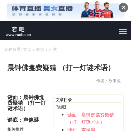
✕
现在位置:
首页
>
谜语
>
正文
晨钟佛龛费疑猜 （打一灯谜术语）
作者：故事兔
谜面：晨钟佛龛
文章目录
费疑猜 （打一灯
[隐藏]
谜术语）
谜面：晨钟佛龛费疑猜
谜底：声像谜
（打一灯谜术语）
相关推荐
谜底：声像谜