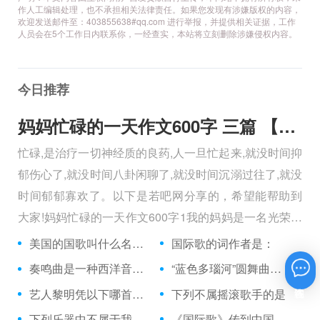
作人工编辑处理，也不承担相关法律责任。如果您发现有涉嫌版权的内容，
欢迎发送邮件至：403855638#qq.com 进行举报，并提供相关证据，工作
人员会在5个工作日内联系你，一经查实，本站将立刻删除涉嫌侵权内容。
今日推荐
妈妈忙碌的一天作文600字 三篇 【600字】
忙碌,是治疗一切神经质的良药,人一旦忙起来,就没时间抑
郁伤心了,就没时间八卦闲聊了,就没时间沉溺过往了,就没
时间郁郁寡欢了。以下是若吧网分享的，希望能帮助到
大家!妈妈忙碌的一天作文600字1我的妈妈是一名光荣的
人民警察，她总有做不完的事情。
美国的国歌叫什么名字？
国际歌的词作者是：
奏鸣曲是一种西洋音乐体裁吗？
“蓝色多瑙河”圆舞曲的作者是奥地利的哪一位作曲家？
在线咨询
艺人黎明凭以下哪首歌参加歌唱比赛获奖而进入娱乐圈
下列不属摇滚歌手的是
下列乐器中不属于我国民族乐器的是：
《国际歌》传到中国的时候，是由什么语翻译过来的？