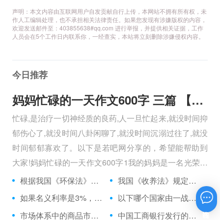
声明：本文内容由互联网用户自发贡献自行上传，本网站不拥有所有权，未
作人工编辑处理，也不承担相关法律责任。如果您发现有涉嫌版权的内容，
欢迎发送邮件至：403855638#qq.com 进行举报，并提供相关证据，工作
人员会在5个工作日内联系你，一经查实，本站将立刻删除涉嫌侵权内容。
今日推荐
妈妈忙碌的一天作文600字 三篇 【600字】
忙碌,是治疗一切神经质的良药,人一旦忙起来,就没时间抑
郁伤心了,就没时间八卦闲聊了,就没时间沉溺过往了,就没
时间郁郁寡欢了。以下是若吧网分享的，希望能帮助到
大家!妈妈忙碌的一天作文600字1我的妈妈是一名光荣的
人民警察，她总有做不完的事情。
根据我国《环保法》的规定，向应缴单位征得的超标准排污费，应当用于：
我国《收养法》规定，收养子女的公民必须年满：
如果名义利率是3%，通货膨胀率是2%，则实际利率是：
以下哪个国家由一战前的债务国变为战后债权国？
在线咨询
市场体系中的商品市场有哪两类市场构成？
中国工商银行发行的信用卡是：