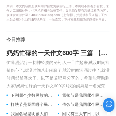
声明：本文内容由互联网用户自发贡献自行上传，本网站不拥有所有权，未
作人工编辑处理，也不承担相关法律责任。如果您发现有涉嫌版权的内容，
欢迎发送邮件至：403855638#qq.com 进行举报，并提供相关证据，工作
人员会在5个工作日内联系你，一经查实，本站将立刻删除涉嫌侵权内容。
今日推荐
妈妈忙碌的一天作文600字 三篇 【600字】
忙碌,是治疗一切神经质的良药,人一旦忙起来,就没时间抑
郁伤心了,就没时间八卦闲聊了,就没时间沉溺过往了,就没
时间郁郁寡欢了。以下是若吧网分享的，希望能帮助到
大家!妈妈忙碌的一天作文600字1我的妈妈是一名光荣的
人民警察，她总有做不完的事情。
下列哪个少数民族的传统服装不是长袍？
雪顿节是我国哪个民族的重要节日？
打铁节是我国哪个民族的传统节日？
依饭节是我国哪个民族最隆重的节日？
在线咨询
我国名城昆明被人们称什么？
回民有三大节日，以下哪一项不在这三大节日之中？