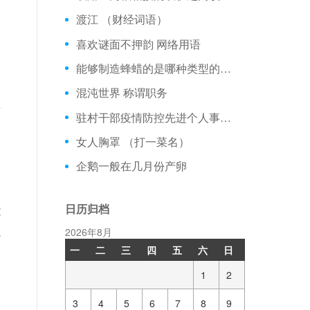
渡江 （财经词语）
喜欢谜面不押韵 网络用语
能够制造蜂蜡的是哪种类型的蜜蜂
混沌世界 称谓职务
驻村干部疫情防控先进个人事迹材料最新 【工作总结】
女人胸罩 （打一菜名）
企鹅一般在几月份产卵
日历归档
没
人
2026年8月
一
二
三
四
五
六
日
1
2
3
4
5
6
7
8
9