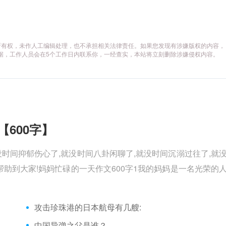
所有权，未作人工编辑处理，也不承担相关法律责任。如果您发现有涉嫌版权的内容，
供相关证据，工作人员会在5个工作日内联系你，一经查实，本站将立刻删除涉嫌侵权内容。
【600字】
没时间抑郁伤心了,就没时间八卦闲聊了,就没时间沉溺过往了,就
助到大家!妈妈忙碌的一天作文600字1我的妈妈是一名光荣的
攻击珍珠港的日本航母有几艘:
中国导弹之父是谁？