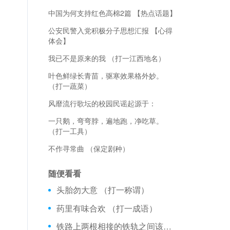
中国为何支持红色高棉2篇 【热点话题】
公安民警入党积极分子思想汇报 【心得
体会】
我已不是原来的我 （打一江西地名）
叶色鲜绿长青苗，驱寒效果格外妙。
（打一蔬菜）
风靡流行歌坛的校园民谣起源于：
一只鹅，弯弯脖，遍地跑，净吃草。
（打一工具）
不作寻常曲 （保定剧种）
随便看看
头胎勿大意 （打一称谓）
药里有味合欢 （打一成语）
铁路上两根相接的铁轨之间该不该有空隙?