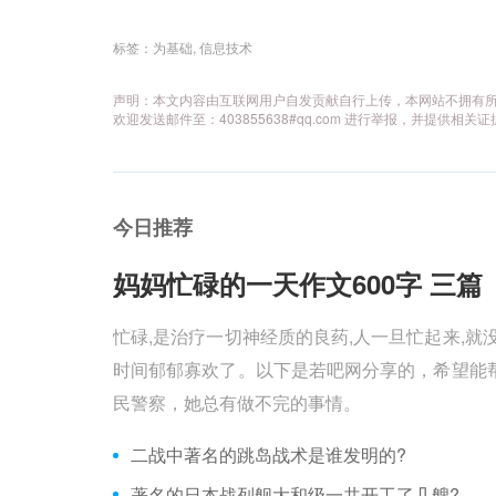
标签：
为基础
,
信息技术
声明：本文内容由互联网用户自发贡献自行上传，本网站不拥有
欢迎发送邮件至：403855638#qq.com 进行举报，并提
今日推荐
妈妈忙碌的一天作文600字 三篇 
忙碌,是治疗一切神经质的良药,人一旦忙起来,就
时间郁郁寡欢了。以下是若吧网分享的，希望能帮
民警察，她总有做不完的事情。
二战中著名的跳岛战术是谁发明的?
著名的日本战列舰大和级一共开工了几艘?