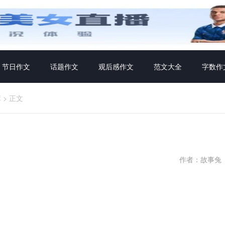
节日作文
话题作文
观后感作文
范文大全
字数作
库
>
正文
作者：故事兔