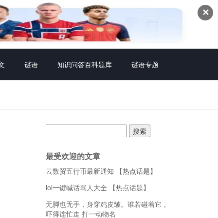
✕
文
谜语
知识问答百科题库
谜语专题
搜
索：
最受欢迎的文章
云数贸五行币最新通知 【热点话题】
lol一键喊话骂人大全 【热点话题】
无脚也无手，身穿鸡皮皱。谁若碰着它，
吓得连忙走 打一动物名