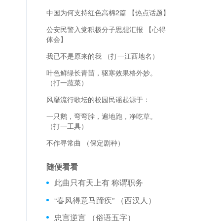
中国为何支持红色高棉2篇 【热点话题】
公安民警入党积极分子思想汇报 【心得
体会】
我已不是原来的我 （打一江西地名）
叶色鲜绿长青苗，驱寒效果格外妙。
（打一蔬菜）
风靡流行歌坛的校园民谣起源于：
一只鹅，弯弯脖，遍地跑，净吃草。
（打一工具）
不作寻常曲 （保定剧种）
随便看看
此曲只有天上有 称谓职务
“春风得意马蹄疾” （西汉人）
忠言逆言 （俗语五字）