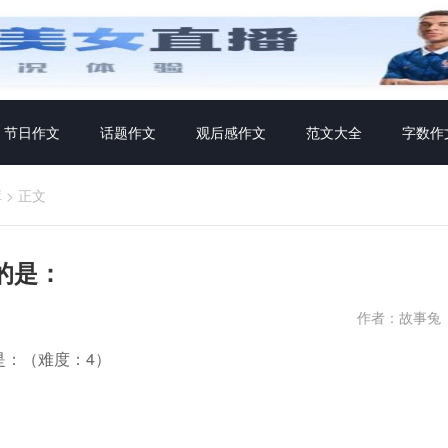
节日作文
话题作文
观后感作文
范文大全
字数作
库
>
正文
的是：
作者：故事兔
是：（难度：4）