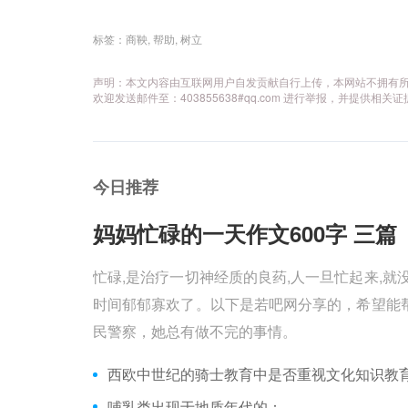
标签：
商鞅
,
帮助
,
树立
声明：本文内容由互联网用户自发贡献自行上传，本网站不拥有
欢迎发送邮件至：403855638#qq.com 进行举报，并提
今日推荐
妈妈忙碌的一天作文600字 三篇 
忙碌,是治疗一切神经质的良药,人一旦忙起来,就
时间郁郁寡欢了。以下是若吧网分享的，希望能帮
民警察，她总有做不完的事情。
西欧中世纪的骑士教育中是否重视文化知识教
哺乳类出现于地质年代的：