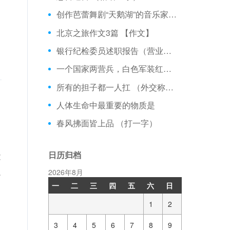
创作芭蕾舞剧“天鹅湖”的音乐家是：
北京之旅作文3篇 【作文】
银行纪检委员述职报告（营业部监察工作）三篇 【工作报告】
一个国家两营兵，白色军装红帐篷，若要出口它不管，进口两军战不停。 （打一人体器官）
所有的担子都一人扛 （外交称谓）
人体生命中最重要的物质是
春风拂面皆上品 （打一字）
日历归档
没
人
2026年8月
一
二
三
四
五
六
日
1
2
3
4
5
6
7
8
9