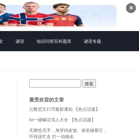
✕
文
谜语
知识问答百科题库
谜语专题
搜
索：
最受欢迎的文章
云数贸五行币最新通知 【热点话题】
lol一键喊话骂人大全 【热点话题】
无脚也无手，身穿鸡皮皱。谁若碰着它，
吓得连忙走 打一动物名