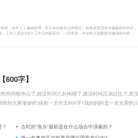
所有权，未作人工编辑处理，也不承担相关法律责任。如果您发现有涉嫌版权的内容，
供相关证据，工作人员会在5个工作日内联系你，一经查实，本站将立刻删除涉嫌侵权内容。
【600字】
没时间抑郁伤心了,就没时间八卦闲聊了,就没时间沉溺过往了,就
助到大家!妈妈忙碌的一天作文600字1我的妈妈是一名光荣的
育？
古时的“燕乐”最初是在什么场合中演奏的？
第一套奥林匹克邮票是哪个国家发行的?