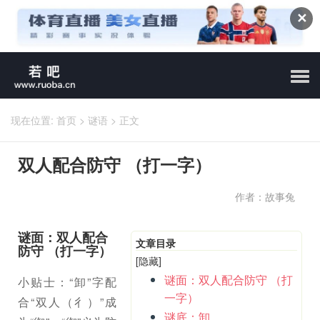
✕
现在位置:
首页
>
谜语
>
正文
双人配合防守 （打一字）
作者：故事兔
谜面：双人配合
文章目录
防守 （打一字）
[隐藏]
谜面：双人配合防守 （打
小贴士：“卸”字配
一字）
合“双人（彳）”成
谜底：卸