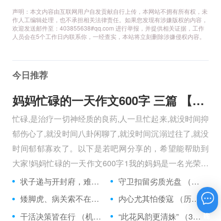
声明：本文内容由互联网用户自发贡献自行上传，本网站不拥有所有权，未
作人工编辑处理，也不承担相关法律责任。如果您发现有涉嫌版权的内容，
欢迎发送邮件至：403855638#qq.com 进行举报，并提供相关证据，工作
人员会在5个工作日内联系你，一经查实，本站将立刻删除涉嫌侵权内容。
今日推荐
妈妈忙碌的一天作文600字 三篇 【600字】
忙碌,是治疗一切神经质的良药,人一旦忙起来,就没时间抑
郁伤心了,就没时间八卦闲聊了,就没时间沉溺过往了,就没
时间郁郁寡欢了。以下是若吧网分享的，希望能帮助到
大家!妈妈忙碌的一天作文600字1我的妈妈是一名光荣的
人民警察，她总有做不完的事情。
状子递与开封府，难忍怒气心中生 （5字口语）
守卫扣留劣质光盘 （5字常言）
矮脚虎、病关索不在，智多星、行者前往此处 （七字俗语）
内心尤其怕倭寇 （历法用语一卷帘）
在线咨询
干活决策皆在行 （机构简称二）
“此花风韵更清姝” （3字手机品牌）