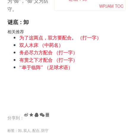
为“御”，“御”义为防
WPJAM TOC
守。
谜底：卸
相关推荐
为了这两点，双方要配合。 （打一字）
双人木床 （中药名）
务必尽力方配合 （打一字）
有赏之下才配合 （打一字）
“单于临阵” （足球术语）
分享到：
标签：
卸
,
双人
,
配合
,
防守