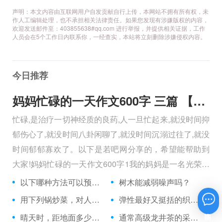
声明：本文内容由互联网用户自发贡献自行上传，本网站不拥有所有权，未
作人工编辑处理，也不承担相关法律责任。如果您发现有涉嫌版权的内容，
欢迎发送邮件至：403855638#qq.com 进行举报，并提供相关证据，工作
人员会在5个工作日内联系你，一经查实，本站将立刻删除涉嫌侵权内容。
今日推荐
妈妈忙碌的一天作文600字 三篇 【600字】
忙碌,是治疗一切神经质的良药,人一旦忙起来,就没时间抑
郁伤心了,就没时间八卦闲聊了,就没时间沉溺过往了,就没
时间郁郁寡欢了。以下是若吧网分享的，希望能帮助到
大家!妈妈忙碌的一天作文600字1我的妈妈是一名光荣的
人民警察，她总有做不完的事情。
以下哪种方法可以预防龋齿？
树木能减弱噪声吗？
用下列锅炒菜，对人体健康更有益的是：
弹性最好又挺括的织品是哪一种？
在线咨询
晴天时，距地面多少公里以上的天是一片漆黑？
通常高级龙井茶的采制时间多在何时之前？