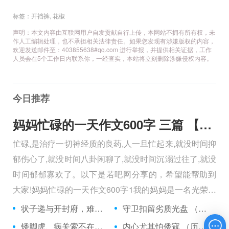
标签：
开裆裤
,
花椒
声明：本文内容由互联网用户自发贡献自行上传，本网站不拥有所有权，未
作人工编辑处理，也不承担相关法律责任。如果您发现有涉嫌版权的内容，
欢迎发送邮件至：403855638#qq.com 进行举报，并提供相关证据，工作
人员会在5个工作日内联系你，一经查实，本站将立刻删除涉嫌侵权内容。
今日推荐
妈妈忙碌的一天作文600字 三篇 【600字】
忙碌,是治疗一切神经质的良药,人一旦忙起来,就没时间抑
郁伤心了,就没时间八卦闲聊了,就没时间沉溺过往了,就没
时间郁郁寡欢了。以下是若吧网分享的，希望能帮助到
大家!妈妈忙碌的一天作文600字1我的妈妈是一名光荣的
人民警察，她总有做不完的事情。
状子递与开封府，难忍怒气心中生 （5字口语）
守卫扣留劣质光盘 （5字常言）
矮脚虎、病关索不在，智多星、行者前往此处 （七字俗语）
内心尤其怕倭寇 （历法用语一卷帘）