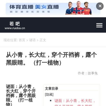
✕
现在位置:
首页
>
谜语
>
正文
从小青，长大红，穿个开裆裤，露个
黑眼睛。 （打一植物）
作者：故事兔
谜面：从小青，
文章目录
长大红，穿个开
[隐藏]
裆裤，露个黑眼
睛。 （打一植
谜面：从小青，长大红，
物）