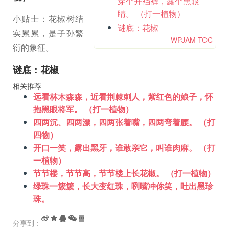
穿个开裆裤，露个黑眼
睛。 （打一植物）
小贴士：花椒树结
谜底：花椒
实累累，是子孙繁
WPJAM TOC
衍的象征。
谜底：花椒
相关推荐
远看林木森森，近看荆棘刺人，紫红色的娘子，怀
抱黑眼将军。 （打一植物）
四两沉、四两漂，四两张着嘴，四两弯着腰。 （打
四物）
开口一笑，露出黑牙，谁敢亲它，叫谁肉麻。 （打
一植物）
节节楼，节节高，节节楼上长花椒。 （打一植物）
绿珠一簇簇，长大变红珠，咧嘴冲你笑，吐出黑珍
珠。
分享到：