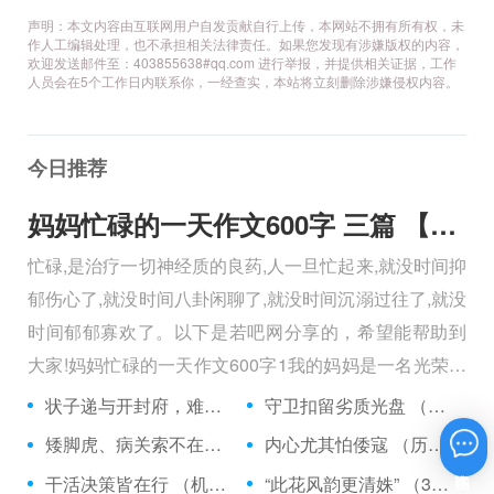
声明：本文内容由互联网用户自发贡献自行上传，本网站不拥有所有权，未
作人工编辑处理，也不承担相关法律责任。如果您发现有涉嫌版权的内容，
欢迎发送邮件至：403855638#qq.com 进行举报，并提供相关证据，工作
人员会在5个工作日内联系你，一经查实，本站将立刻删除涉嫌侵权内容。
今日推荐
妈妈忙碌的一天作文600字 三篇 【600字】
忙碌,是治疗一切神经质的良药,人一旦忙起来,就没时间抑
郁伤心了,就没时间八卦闲聊了,就没时间沉溺过往了,就没
时间郁郁寡欢了。以下是若吧网分享的，希望能帮助到
大家!妈妈忙碌的一天作文600字1我的妈妈是一名光荣的
人民警察，她总有做不完的事情。
状子递与开封府，难忍怒气心中生 （5字口语）
守卫扣留劣质光盘 （5字常言）
矮脚虎、病关索不在，智多星、行者前往此处 （七字俗语）
内心尤其怕倭寇 （历法用语一卷帘）
在线咨询
干活决策皆在行 （机构简称二）
“此花风韵更清姝” （3字手机品牌）