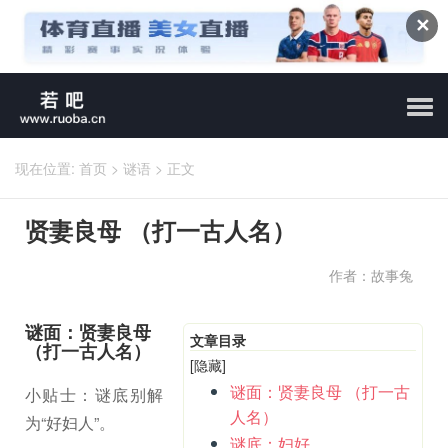
✕
现在位置:
首页
>
谜语
>
正文
贤妻良母 （打一古人名）
作者：故事兔
谜面：贤妻良母
文章目录
（打一古人名）
[隐藏]
谜面：贤妻良母 （打一古
小贴士：谜底别解
人名）
为“好妇人”。
谜底：妇好