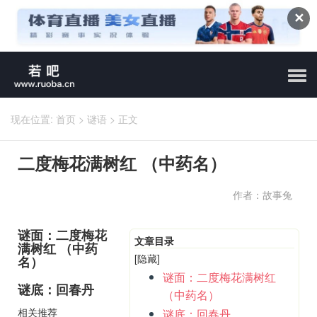
✕
现在位置:
首页
>
谜语
>
正文
二度梅花满树红 （中药名）
作者：故事兔
谜面：二度梅花
文章目录
满树红 （中药
[隐藏]
名）
谜面：二度梅花满树红
谜底：回春丹
（中药名）
相关推荐
谜底：回春丹