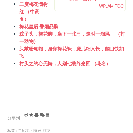
二度梅花满树
WPJAM TOC
红 （中药
名）
梅花皇后 香烟品牌
粽子头，梅花脚，坐下一张弓，走时一溜风。 （打
一动物）
头戴珊瑚帽，身穿梅花袄，腿儿细又长，翻山快如
飞
村头之约心无悔，人别七载终念回 （花名）
分享到：
标签：
二度梅
,
回春丹
,
梅花