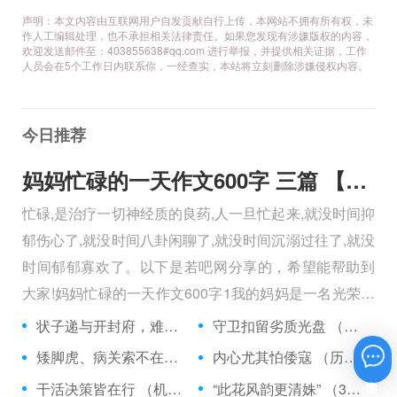
声明：本文内容由互联网用户自发贡献自行上传，本网站不拥有所有权，未
作人工编辑处理，也不承担相关法律责任。如果您发现有涉嫌版权的内容，
欢迎发送邮件至：403855638#qq.com 进行举报，并提供相关证据，工作
人员会在5个工作日内联系你，一经查实，本站将立刻删除涉嫌侵权内容。
今日推荐
妈妈忙碌的一天作文600字 三篇 【600字】
忙碌,是治疗一切神经质的良药,人一旦忙起来,就没时间抑
郁伤心了,就没时间八卦闲聊了,就没时间沉溺过往了,就没
时间郁郁寡欢了。以下是若吧网分享的，希望能帮助到
大家!妈妈忙碌的一天作文600字1我的妈妈是一名光荣的
人民警察，她总有做不完的事情。
状子递与开封府，难忍怒气心中生 （5字口语）
守卫扣留劣质光盘 （5字常言）
矮脚虎、病关索不在，智多星、行者前往此处 （七字俗语）
内心尤其怕倭寇 （历法用语一卷帘）
在线咨询
干活决策皆在行 （机构简称二）
“此花风韵更清姝” （3字手机品牌）