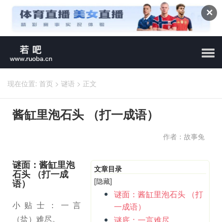
✕
现在位置:
首页
>
谜语
>
正文
酱缸里泡石头 （打一成语）
作者：故事兔
谜面：酱缸里泡
文章目录
石头 （打一成
[隐藏]
语）
谜面：酱缸里泡石头 （打
小贴士：一言
一成语）
（盐）难尽。
谜底：一言难尽