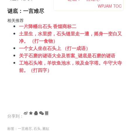
WPJAM TOC
谜底：一言难尽
相关推荐
一片降幡出石头 香烟商标二
土里生，水里捞，石头缝里走一遭，摇身一变白又
净。 （打一食物）
一个女人坐在石头上 （打一成语）
关于石磨的谜语大全及答案_谜底是石磨的谜语
工地石头堆，羊饮鱼池水，埃及金字塔。牛守大寺
前。（打四字）
分享到：
标签：
一言难尽
,
石头
,
酱缸