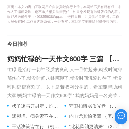
声明：本文内容由互联网用户自发贡献自行上传，本网站不拥有所有权，未
作人工编辑处理，也不承担相关法律责任。如果您发现有涉嫌版权的内容，
欢迎发送邮件至：403855638#qq.com 进行举报，并提供相关证据，工作
人员会在5个工作日内联系你，一经查实，本站将立刻删除涉嫌侵权内容。
今日推荐
妈妈忙碌的一天作文600字 三篇 【600字】
忙碌,是治疗一切神经质的良药,人一旦忙起来,就没时间抑
郁伤心了,就没时间八卦闲聊了,就没时间沉溺过往了,就没
时间郁郁寡欢了。以下是若吧网分享的，希望能帮助到
大家!妈妈忙碌的一天作文600字1我的妈妈是一名光荣的
人民警察，她总有做不完的事情。
状子递与开封府，难忍怒气心中生 （5字口语）
守卫扣留劣质光盘 （5字常言）
矮脚虎、病关索不在，智多星、行者前往此处 （七字俗语）
内心尤其怕倭寇 （历法用语一卷帘）
在线咨询
干活决策皆在行 （机构简称二）
“此花风韵更清姝” （3字手机品牌）