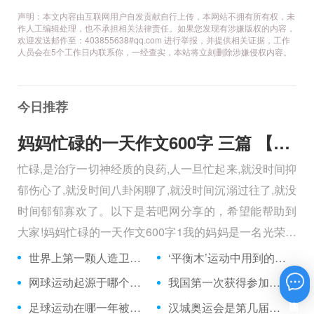
声明：本文内容由互联网用户自发贡献自行上传，本网站不拥有所有权，未
作人工编辑处理，也不承担相关法律责任。如果您发现有涉嫌版权的内容，
欢迎发送邮件至：403855638#qq.com 进行举报，并提供相关证据，工作
人员会在5个工作日内联系你，一经查实，本站将立刻删除涉嫌侵权内容。
今日推荐
妈妈忙碌的一天作文600字 三篇 【600字】
忙碌,是治疗一切神经质的良药,人一旦忙起来,就没时间抑
郁伤心了,就没时间八卦闲聊了,就没时间沉溺过往了,就没
时间郁郁寡欢了。以下是若吧网分享的，希望能帮助到
大家!妈妈忙碌的一天作文600字1我的妈妈是一名光荣的
人民警察，她总有做不完的事情。
世界上第一颗人造卫星是前苏联在哪一年发射的？
‘平衡木’运动中用到的平衡木，有多宽？（厘米）
网球运动起源于哪个国家？
我国第一次获得参加奥运会足球项目决赛阶段比赛资格是在哪一年？
在线咨询
足球运动在哪一年被列为奥运会比赛项目？
汉城奥运会是第几届奥运会？