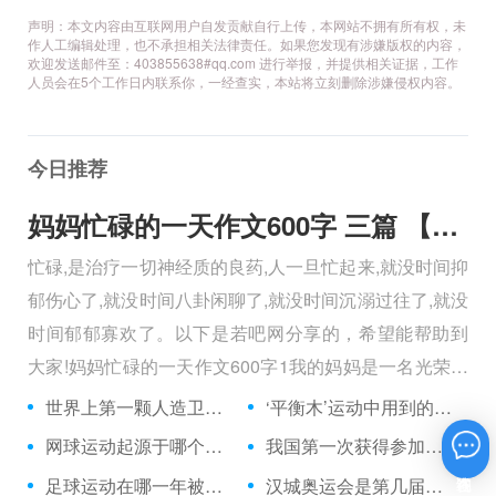
声明：本文内容由互联网用户自发贡献自行上传，本网站不拥有所有权，未
作人工编辑处理，也不承担相关法律责任。如果您发现有涉嫌版权的内容，
欢迎发送邮件至：403855638#qq.com 进行举报，并提供相关证据，工作
人员会在5个工作日内联系你，一经查实，本站将立刻删除涉嫌侵权内容。
今日推荐
妈妈忙碌的一天作文600字 三篇 【600字】
忙碌,是治疗一切神经质的良药,人一旦忙起来,就没时间抑
郁伤心了,就没时间八卦闲聊了,就没时间沉溺过往了,就没
时间郁郁寡欢了。以下是若吧网分享的，希望能帮助到
大家!妈妈忙碌的一天作文600字1我的妈妈是一名光荣的
人民警察，她总有做不完的事情。
世界上第一颗人造卫星是前苏联在哪一年发射的？
‘平衡木’运动中用到的平衡木，有多宽？（厘米）
网球运动起源于哪个国家？
我国第一次获得参加奥运会足球项目决赛阶段比赛资格是在哪一年？
在线咨询
足球运动在哪一年被列为奥运会比赛项目？
汉城奥运会是第几届奥运会？