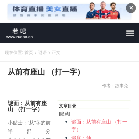
✕
现在位置:
首页
>
谜语
>
正文
从前有座山 （打一字）
作者：故事兔
谜面：从前有座
文章目录
山 （打一字）
[隐藏]
谜面：从前有座山 （打一
小贴士：“从”字的前
字）
半部分
谜底：仙