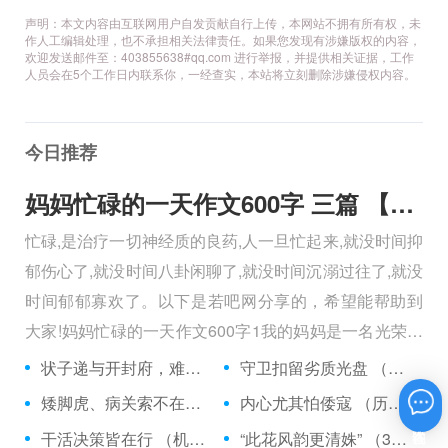
声明：本文内容由互联网用户自发贡献自行上传，本网站不拥有所有权，未
作人工编辑处理，也不承担相关法律责任。如果您发现有涉嫌版权的内容，
欢迎发送邮件至：403855638#qq.com 进行举报，并提供相关证据，工作
人员会在5个工作日内联系你，一经查实，本站将立刻删除涉嫌侵权内容。
今日推荐
妈妈忙碌的一天作文600字 三篇 【600字】
忙碌,是治疗一切神经质的良药,人一旦忙起来,就没时间抑
郁伤心了,就没时间八卦闲聊了,就没时间沉溺过往了,就没
时间郁郁寡欢了。以下是若吧网分享的，希望能帮助到
大家!妈妈忙碌的一天作文600字1我的妈妈是一名光荣的
人民警察，她总有做不完的事情。
状子递与开封府，难忍怒气心中生 （5字口语）
守卫扣留劣质光盘 （5字常言）
矮脚虎、病关索不在，智多星、行者前往此处 （七字俗语）
内心尤其怕倭寇 （历法用语一卷帘）
在线咨询
干活决策皆在行 （机构简称二）
“此花风韵更清姝” （3字手机品牌）