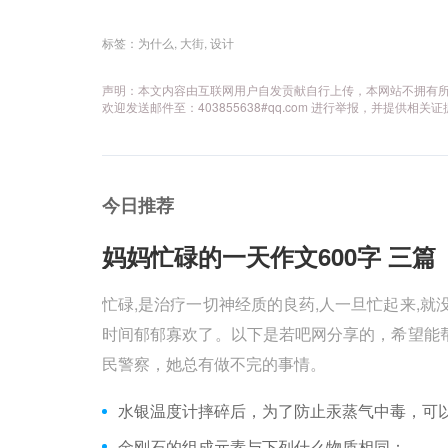
标签：
为什么
,
大街
,
设计
声明：本文内容由互联网用户自发贡献自行上传，本网站不拥有
欢迎发送邮件至：403855638#qq.com 进行举报，并提
今日推荐
妈妈忙碌的一天作文600字 三篇 
忙碌,是治疗一切神经质的良药,人一旦忙起来,就
时间郁郁寡欢了。以下是若吧网分享的，希望能帮
民警察，她总有做不完的事情。
金刚石的组成元素与下列什么物质相同：