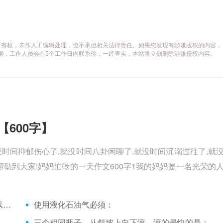
所有权，未作人工编辑处理，也不承担相关法律责任。如果您发现有涉嫌版权的内容，
供相关证据，工作人员会在5个工作日内联系你，一经查实，本站将立刻删除涉嫌侵权内容。
【600字】
没时间抑郁伤心了,就没时间八卦闲聊了,就没时间沉溺过往了,就
助到大家!妈妈忙碌的一天作文600字1我的妈妈是一名光荣的
水银温度计摔碎后，为了防止汞蒸气中毒，可以用什么来清除？
使用液化石油气必须：
三个相同瓶子，从斜坡上向下滚，滚的最快的是：