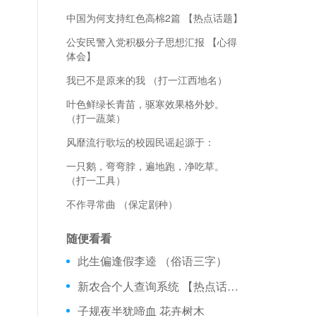
中国为何支持红色高棉2篇 【热点话题】
公安民警入党积极分子思想汇报 【心得
体会】
我已不是原来的我 （打一江西地名）
叶色鲜绿长青苗，驱寒效果格外妙。
（打一蔬菜）
风靡流行歌坛的校园民谣起源于：
一只鹅，弯弯脖，遍地跑，净吃草。
（打一工具）
不作寻常曲 （保定剧种）
随便看看
此生偏逢假李逵 （俗语三字）
新农合个人查询系统 【热点话题】
子规夜半犹啼血 花卉树木