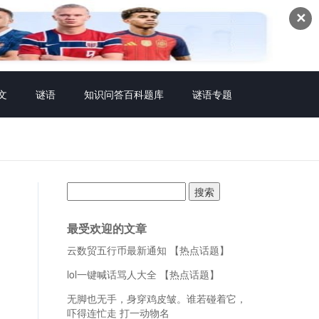
✕
文
谜语
知识问答百科题库
谜语专题
搜
索：
最受欢迎的文章
云数贸五行币最新通知 【热点话题】
lol一键喊话骂人大全 【热点话题】
无脚也无手，身穿鸡皮皱。谁若碰着它，
吓得连忙走 打一动物名