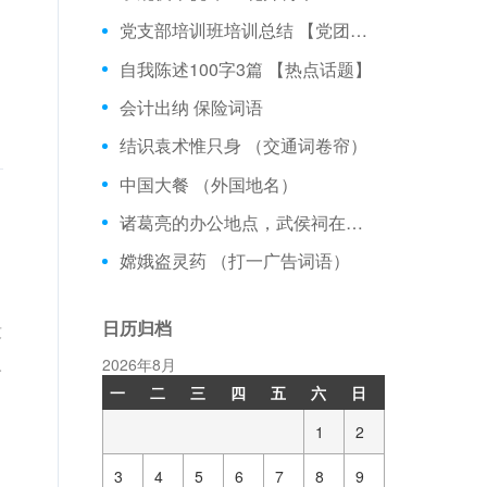
党支部培训班培训总结 【党团范文】
自我陈述100字3篇 【热点话题】
会计出纳 保险词语
结识袁术惟只身 （交通词卷帘）
中国大餐 （外国地名）
诸葛亮的办公地点，武侯祠在什么地方？
嫦娥盗灵药 （打一广告词语）
日历归档
没
人
2026年8月
一
二
三
四
五
六
日
1
2
3
4
5
6
7
8
9