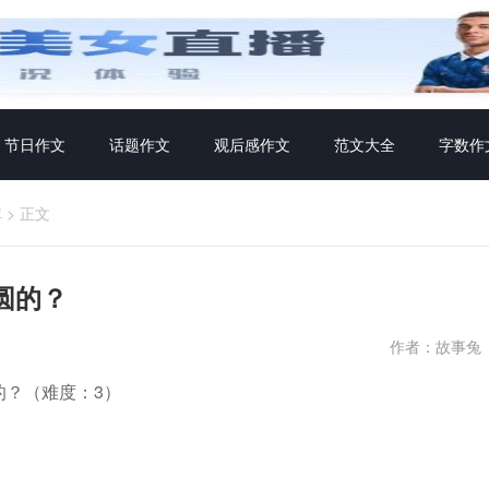
节日作文
话题作文
观后感作文
范文大全
字数作
库
>
正文
圆的？
作者：故事兔
的？（难度：3）