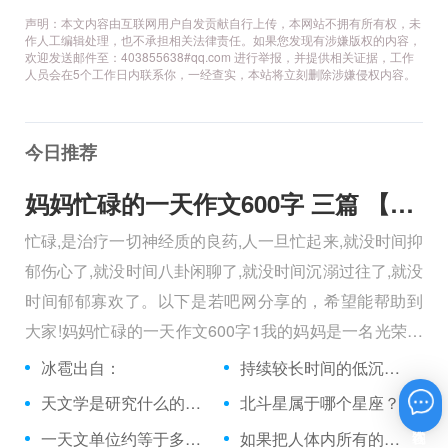
声明：本文内容由互联网用户自发贡献自行上传，本网站不拥有所有权，未
作人工编辑处理，也不承担相关法律责任。如果您发现有涉嫌版权的内容，
欢迎发送邮件至：403855638#qq.com 进行举报，并提供相关证据，工作
人员会在5个工作日内联系你，一经查实，本站将立刻删除涉嫌侵权内容。
今日推荐
妈妈忙碌的一天作文600字 三篇 【600字】
忙碌,是治疗一切神经质的良药,人一旦忙起来,就没时间抑
郁伤心了,就没时间八卦闲聊了,就没时间沉溺过往了,就没
时间郁郁寡欢了。以下是若吧网分享的，希望能帮助到
大家!妈妈忙碌的一天作文600字1我的妈妈是一名光荣的
人民警察，她总有做不完的事情。
冰雹出自：
持续较长时间的低沉声响的雷叫做什么雷？
天文学是研究什么的科学？
北斗星属于哪个星座？
在线咨询
一天文单位约等于多少万公里？
如果把人体内所有的染色体首尾相接，其长度等同从地球到太阳来回距离的多少倍？