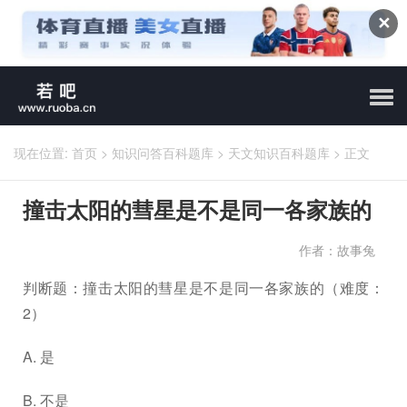
✕
现在位置:
首页
>
知识问答百科题库
>
天文知识百科题库
>
正文
撞击太阳的彗星是不是同一各家族的
作者：故事兔
判断题：撞击太阳的彗星是不是同一各家族的（难度：
2）
A. 是
B. 不是