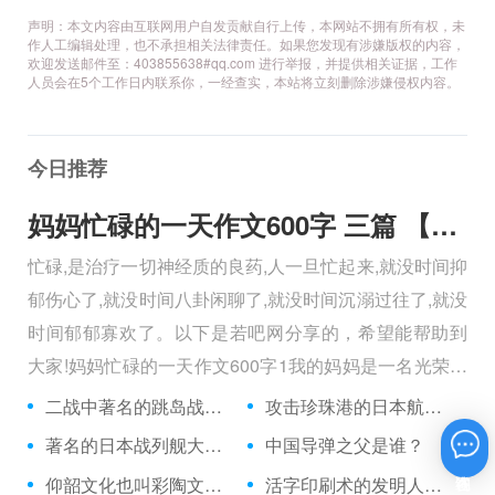
声明：本文内容由互联网用户自发贡献自行上传，本网站不拥有所有权，未
作人工编辑处理，也不承担相关法律责任。如果您发现有涉嫌版权的内容，
欢迎发送邮件至：403855638#qq.com 进行举报，并提供相关证据，工作
人员会在5个工作日内联系你，一经查实，本站将立刻删除涉嫌侵权内容。
今日推荐
妈妈忙碌的一天作文600字 三篇 【600字】
忙碌,是治疗一切神经质的良药,人一旦忙起来,就没时间抑
郁伤心了,就没时间八卦闲聊了,就没时间沉溺过往了,就没
时间郁郁寡欢了。以下是若吧网分享的，希望能帮助到
大家!妈妈忙碌的一天作文600字1我的妈妈是一名光荣的
人民警察，她总有做不完的事情。
二战中著名的跳岛战术是谁发明的?
攻击珍珠港的日本航母有几艘:
著名的日本战列舰大和级一共开工了几艘?
中国导弹之父是谁？
在线咨询
仰韶文化也叫彩陶文化。
活字印刷术的发明人毕升用来制作活字的材料是：