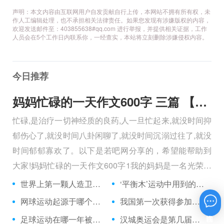
声明：本文内容由互联网用户自发贡献自行上传，本网站不拥有所有权，未
作人工编辑处理，也不承担相关法律责任。如果您发现有涉嫌版权的内容，
欢迎发送邮件至：403855638#qq.com 进行举报，并提供相关证据，工作
人员会在5个工作日内联系你，一经查实，本站将立刻删除涉嫌侵权内容。
今日推荐
妈妈忙碌的一天作文600字 三篇 【600字】
忙碌,是治疗一切神经质的良药,人一旦忙起来,就没时间抑
郁伤心了,就没时间八卦闲聊了,就没时间沉溺过往了,就没
时间郁郁寡欢了。以下是若吧网分享的，希望能帮助到
大家!妈妈忙碌的一天作文600字1我的妈妈是一名光荣的
人民警察，她总有做不完的事情。
世界上第一颗人造卫星是前苏联在哪一年发射的？
‘平衡木’运动中用到的平衡木，有多宽？（厘米）
网球运动起源于哪个国家？
我国第一次获得参加奥运会足球项目决赛阶段比赛资格是在哪一年？
在线咨询
足球运动在哪一年被列为奥运会比赛项目？
汉城奥运会是第几届奥运会？