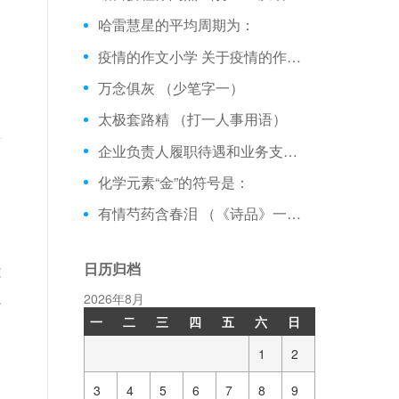
哈雷慧星的平均周期为：
疫情的作文小学 关于疫情的作文 【作文大全】
万念俱灰 （少笔字一）
太极套路精 （打一人事用语）
企业负责人履职待遇和业务支出专项检查汇报材料 【工作报告】
化学元素“金”的符号是：
有情芍药含春泪 （《诗品》一句）
日历归档
没
人
2026年8月
一
二
三
四
五
六
日
1
2
3
4
5
6
7
8
9