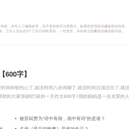
所有权，未作人工编辑处理，也不承担相关法律责任。如果您发现有涉嫌版权的内容，
供相关证据，工作人员会在5个工作日内联系你，一经查实，本站将立刻删除涉嫌侵权内容。
【600字】
没时间抑郁伤心了,就没时间八卦闲聊了,就没时间沉溺过往了,就
助到大家!妈妈忙碌的一天作文600字1我的妈妈是一名光荣的
被苏轼赞为“诗中有画，画中有诗”的是谁？
“众芳摇落独暄妍，占尽风情向小园。疏影横斜水清浅，暗香浮动月黄昏。”形容的花是
名画《最后的晚餐》是谁的作品？