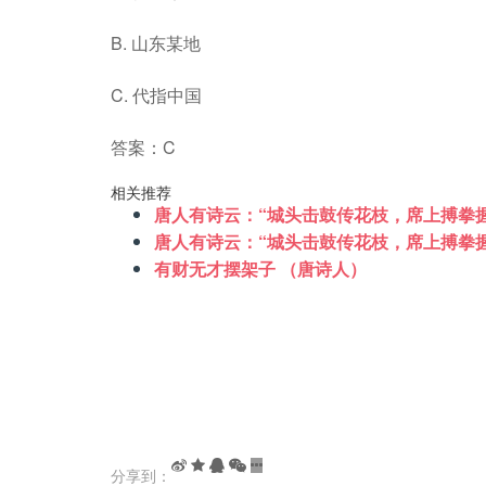
B. 山东某地
C. 代指中国
答案：C
相关推荐
唐人有诗云：“城头击鼓传花枝，席上搏拳握
唐人有诗云：“城头击鼓传花枝，席上搏拳握
有财无才摆架子 （唐诗人）
分享到：