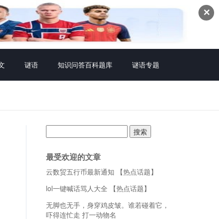
✕
文
谜语
知识问答百科题库
谜语专题
搜
索：
最受欢迎的文章
云数贸五行币最新通知 【热点话题】
lol一键喊话骂人大全 【热点话题】
无脚也无手，身穿鸡皮皱。谁若碰着它，
吓得连忙走 打一动物名