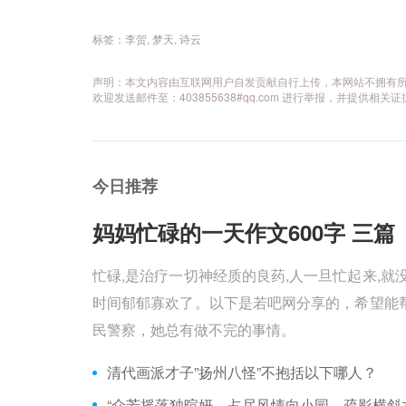
标签：
李贺
,
梦天
,
诗云
声明：本文内容由互联网用户自发贡献自行上传，本网站不拥有
欢迎发送邮件至：403855638#qq.com 进行举报，并提
今日推荐
妈妈忙碌的一天作文600字 三篇 
忙碌,是治疗一切神经质的良药,人一旦忙起来,就
时间郁郁寡欢了。以下是若吧网分享的，希望能帮
民警察，她总有做不完的事情。
清代画派才子”扬州八怪”不抱括以下哪人？