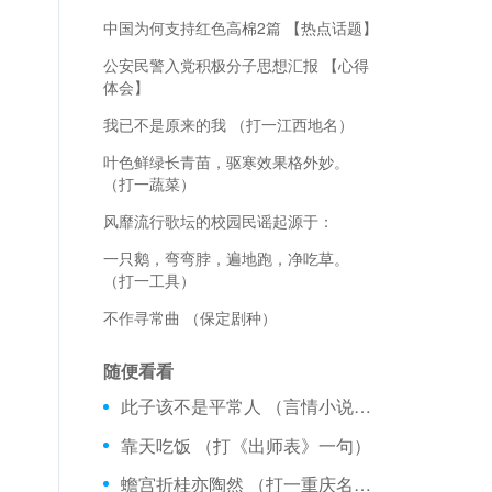
中国为何支持红色高棉2篇 【热点话题】
公安民警入党积极分子思想汇报 【心得
体会】
我已不是原来的我 （打一江西地名）
叶色鲜绿长青苗，驱寒效果格外妙。
（打一蔬菜）
风靡流行歌坛的校园民谣起源于：
一只鹅，弯弯脖，遍地跑，净吃草。
（打一工具）
不作寻常曲 （保定剧种）
随便看看
此子该不是平常人 （言情小说作者二）
靠天吃饭 （打《出师表》一句）
蟾宫折桂亦陶然 （打一重庆名胜）