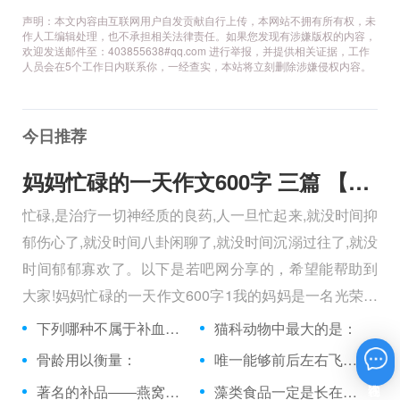
声明：本文内容由互联网用户自发贡献自行上传，本网站不拥有所有权，未
作人工编辑处理，也不承担相关法律责任。如果您发现有涉嫌版权的内容，
欢迎发送邮件至：403855638#qq.com 进行举报，并提供相关证据，工作
人员会在5个工作日内联系你，一经查实，本站将立刻删除涉嫌侵权内容。
今日推荐
妈妈忙碌的一天作文600字 三篇 【600字】
忙碌,是治疗一切神经质的良药,人一旦忙起来,就没时间抑
郁伤心了,就没时间八卦闲聊了,就没时间沉溺过往了,就没
时间郁郁寡欢了。以下是若吧网分享的，希望能帮助到
大家!妈妈忙碌的一天作文600字1我的妈妈是一名光荣的
人民警察，她总有做不完的事情。
下列哪种不属于补血食品？
猫科动物中最大的是：
骨龄用以衡量：
唯一能够前后左右飞行的鸟是：
在线咨询
著名的补品――燕窝是哪一种燕子的巢？
藻类食品一定是长在水里的吗？