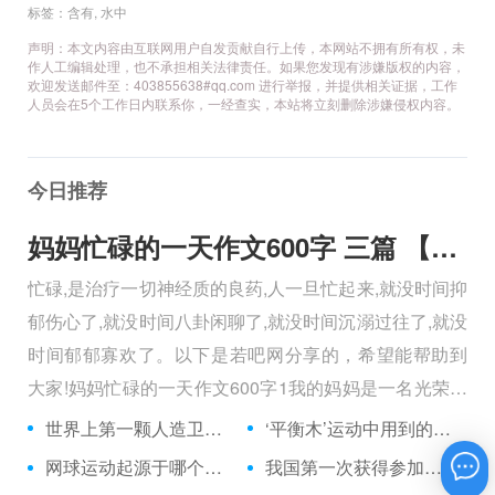
标签：
含有
,
水中
声明：本文内容由互联网用户自发贡献自行上传，本网站不拥有所有权，未
作人工编辑处理，也不承担相关法律责任。如果您发现有涉嫌版权的内容，
欢迎发送邮件至：403855638#qq.com 进行举报，并提供相关证据，工作
人员会在5个工作日内联系你，一经查实，本站将立刻删除涉嫌侵权内容。
今日推荐
妈妈忙碌的一天作文600字 三篇 【600字】
忙碌,是治疗一切神经质的良药,人一旦忙起来,就没时间抑
郁伤心了,就没时间八卦闲聊了,就没时间沉溺过往了,就没
时间郁郁寡欢了。以下是若吧网分享的，希望能帮助到
大家!妈妈忙碌的一天作文600字1我的妈妈是一名光荣的
人民警察，她总有做不完的事情。
世界上第一颗人造卫星是前苏联在哪一年发射的？
‘平衡木’运动中用到的平衡木，有多宽？（厘米）
网球运动起源于哪个国家？
我国第一次获得参加奥运会足球项目决赛阶段比赛资格是在哪一年？
在线咨询