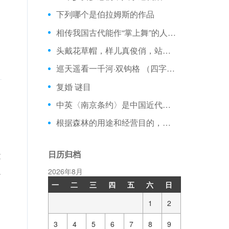
下列哪个是伯拉姆斯的作品
相传我国古代能作“掌上舞”的人是：
头戴花草帽，样儿真俊俏，站在田坝里，对着太阳笑。 （打一植物）
巡天遥看一千河·双钩格 （四字电影）
复婚 谜目
中英〈南京条约〉是中国近代史上第一个不平等条约，哪一年签定的
根据森林的用途和经营目的，将森林分为：
日历归档
没
人
2026年8月
一
二
三
四
五
六
日
1
2
3
4
5
6
7
8
9