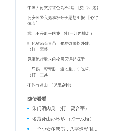
中国为何支持红色高棉2篇 【热点话题】
公安民警入党积极分子思想汇报 【心得
体会】
我已不是原来的我 （打一江西地名）
叶色鲜绿长青苗，驱寒效果格外妙。
（打一蔬菜）
风靡流行歌坛的校园民谣起源于：
一只鹅，弯弯脖，遍地跑，净吃草。
（打一工具）
不作寻常曲 （保定剧种）
随便看看
朱门酒肉臭 （打一离合字）
名落孙山办私塾 （打一成语）
一个少女多感伤，八字造就泪汪汪。生命不息泪不止，一旦止时身也亡。 （打一物）