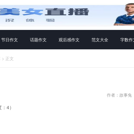
节日作文
话题作文
观后感作文
范文大全
字数作
库
>
正文
作者：故事兔
：4）