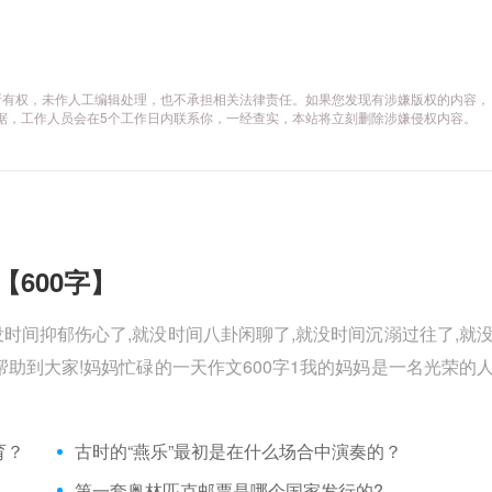
所有权，未作人工编辑处理，也不承担相关法律责任。如果您发现有涉嫌版权的内容，
供相关证据，工作人员会在5个工作日内联系你，一经查实，本站将立刻删除涉嫌侵权内容。
【600字】
没时间抑郁伤心了,就没时间八卦闲聊了,就没时间沉溺过往了,就
助到大家!妈妈忙碌的一天作文600字1我的妈妈是一名光荣的
育？
古时的“燕乐”最初是在什么场合中演奏的？
第一套奥林匹克邮票是哪个国家发行的?