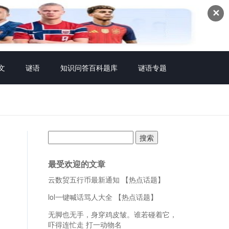
✕
文
谜语
知识问答百科题库
谜语专题
搜
索：
最受欢迎的文章
云数贸五行币最新通知 【热点话题】
lol一键喊话骂人大全 【热点话题】
无脚也无手，身穿鸡皮皱。谁若碰着它，
吓得连忙走 打一动物名