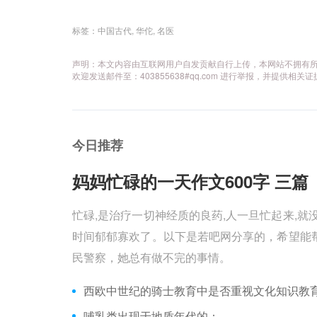
标签：
中国古代
,
华佗
,
名医
声明：本文内容由互联网用户自发贡献自行上传，本网站不拥有
欢迎发送邮件至：403855638#qq.com 进行举报，并提
今日推荐
妈妈忙碌的一天作文600字 三篇 
忙碌,是治疗一切神经质的良药,人一旦忙起来,就
时间郁郁寡欢了。以下是若吧网分享的，希望能帮
民警察，她总有做不完的事情。
西欧中世纪的骑士教育中是否重视文化知识教
哺乳类出现于地质年代的：