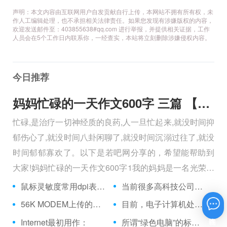
声明：本文内容由互联网用户自发贡献自行上传，本网站不拥有所有权，未
作人工编辑处理，也不承担相关法律责任。如果您发现有涉嫌版权的内容，
欢迎发送邮件至：403855638#qq.com 进行举报，并提供相关证据，工作
人员会在5个工作日内联系你，一经查实，本站将立刻删除涉嫌侵权内容。
今日推荐
妈妈忙碌的一天作文600字 三篇 【600字】
忙碌,是治疗一切神经质的良药,人一旦忙起来,就没时间抑
郁伤心了,就没时间八卦闲聊了,就没时间沉溺过往了,就没
时间郁郁寡欢了。以下是若吧网分享的，希望能帮助到
大家!妈妈忙碌的一天作文600字1我的妈妈是一名光荣的
人民警察，她总有做不完的事情。
鼠标灵敏度常用dpi表示，它指每移动1英寸的距离，
当前很多高科技公司都设了CIO这个职位，CIO的意思是：
56K MODEM上传的最高速率为：
目前，电子计算机处于哪个阶段？
在线咨询
Internet最初用作：
所谓“绿色电脑”的标准是符合“能源之星”，下列选项哪个不在其范围之内？