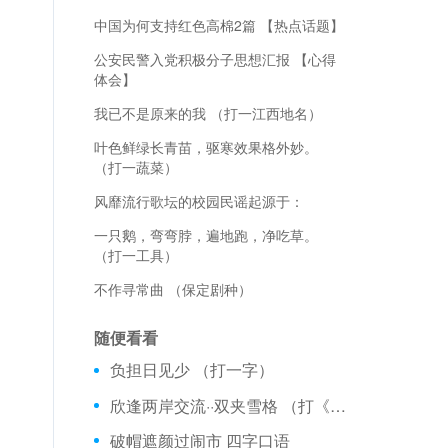
中国为何支持红色高棉2篇 【热点话题】
公安民警入党积极分子思想汇报 【心得
体会】
我已不是原来的我 （打一江西地名）
叶色鲜绿长青苗，驱寒效果格外妙。
（打一蔬菜）
风靡流行歌坛的校园民谣起源于：
一只鹅，弯弯脖，遍地跑，净吃草。
（打一工具）
不作寻常曲 （保定剧种）
随便看看
负担日见少 （打一字）
欣逢两岸交流··双夹雪格 （打《香草笺》一句）
破帽遮颜过闹市 四字口语