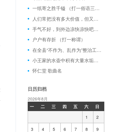
一纸寄之胜千镒 （打一俗语三字）
人们常把没有多大价值，但又不舍得丢弃的东西比作鸡的哪个部位？
手气不好，到外边凉快凉快吧！！ 歌曲名
户户有存折 （打一称谓）
在全县“不作为、乱作为”整治工作动员会讲话 【演讲稿】
小王家的水壶中积有大量水垢，长期饮用此壶中水的人
怀仁堂 歌曲名
日历归档
没
人
2026年8月
一
二
三
四
五
六
日
1
2
3
4
5
6
7
8
9