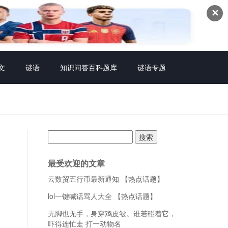
✕
文
谜语
知识问答百科题库
谜语专题
搜
索：
最受欢迎的文章
云数贸五行币最新通知 【热点话题】
lol一键喊话骂人大全 【热点话题】
无脚也无手，身穿鸡皮皱。谁若碰着它，
吓得连忙走 打一动物名