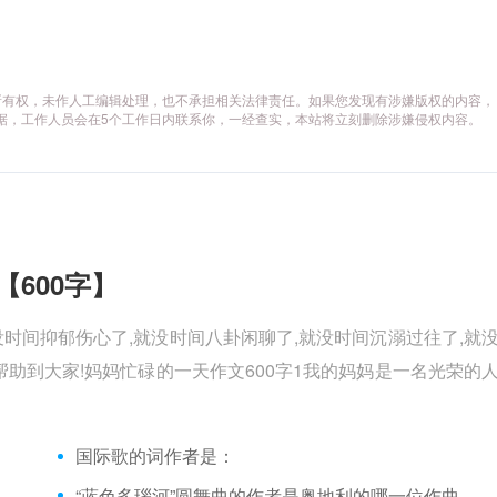
所有权，未作人工编辑处理，也不承担相关法律责任。如果您发现有涉嫌版权的内容，
供相关证据，工作人员会在5个工作日内联系你，一经查实，本站将立刻删除涉嫌侵权内容。
【600字】
没时间抑郁伤心了,就没时间八卦闲聊了,就没时间沉溺过往了,就
助到大家!妈妈忙碌的一天作文600字1我的妈妈是一名光荣的
国际歌的词作者是：
“蓝色多瑙河”圆舞曲的作者是奥地利的哪一位作曲家？