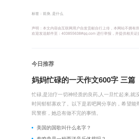
标签：
前身
,
是什么
声明：本文内容由互联网用户自发贡献自行上传，本网站不拥有
欢迎发送邮件至：403855638#qq.com 进行举报，并提
今日推荐
妈妈忙碌的一天作文600字 三篇 
忙碌,是治疗一切神经质的良药,人一旦忙起来,就
时间郁郁寡欢了。以下是若吧网分享的，希望能帮
民警察，她总有做不完的事情。
美国的国歌叫什么名字？
奏鸣曲是一种西洋音乐体裁吗？