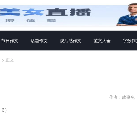
节日作文
话题作文
观后感作文
范文大全
字数作
库
>
正文
作者：故事兔
3）