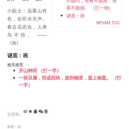
不能叫，有树不能爬，有
果不能摘。 （打一物）
小贴士：远看山有
谜底：画
色，近听水无声。
WPJAM TOC
春去花还在，人来
鸟不惊。 ——
《画》
谜底：画
相关推荐
开山种田 （打一字）
一块豆腐，切成四块，放到锅里，盖上锅盖。 （打
一字）
分享到：
标签：
画