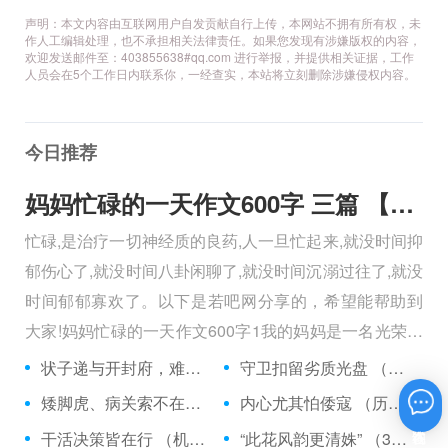
声明：本文内容由互联网用户自发贡献自行上传，本网站不拥有所有权，未
作人工编辑处理，也不承担相关法律责任。如果您发现有涉嫌版权的内容，
欢迎发送邮件至：403855638#qq.com 进行举报，并提供相关证据，工作
人员会在5个工作日内联系你，一经查实，本站将立刻删除涉嫌侵权内容。
今日推荐
妈妈忙碌的一天作文600字 三篇 【600字】
忙碌,是治疗一切神经质的良药,人一旦忙起来,就没时间抑
郁伤心了,就没时间八卦闲聊了,就没时间沉溺过往了,就没
时间郁郁寡欢了。以下是若吧网分享的，希望能帮助到
大家!妈妈忙碌的一天作文600字1我的妈妈是一名光荣的
人民警察，她总有做不完的事情。
状子递与开封府，难忍怒气心中生 （5字口语）
守卫扣留劣质光盘 （5字常言）
矮脚虎、病关索不在，智多星、行者前往此处 （七字俗语）
内心尤其怕倭寇 （历法用语一卷帘）
在线咨询
干活决策皆在行 （机构简称二）
“此花风韵更清姝” （3字手机品牌）