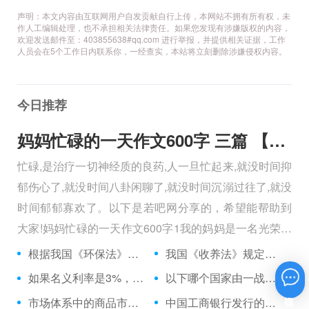
声明：本文内容由互联网用户自发贡献自行上传，本网站不拥有所有权，未
作人工编辑处理，也不承担相关法律责任。如果您发现有涉嫌版权的内容，
欢迎发送邮件至：403855638#qq.com 进行举报，并提供相关证据，工作
人员会在5个工作日内联系你，一经查实，本站将立刻删除涉嫌侵权内容。
今日推荐
妈妈忙碌的一天作文600字 三篇 【600字】
忙碌,是治疗一切神经质的良药,人一旦忙起来,就没时间抑
郁伤心了,就没时间八卦闲聊了,就没时间沉溺过往了,就没
时间郁郁寡欢了。以下是若吧网分享的，希望能帮助到
大家!妈妈忙碌的一天作文600字1我的妈妈是一名光荣的
人民警察，她总有做不完的事情。
根据我国《环保法》的规定，向应缴单位征得的超标准排污费，应当用于：
我国《收养法》规定，收养子女的公民必须年满：
如果名义利率是3%，通货膨胀率是2%，则实际利率是：
以下哪个国家由一战前的债务国变为战后债权国？
在线咨询
市场体系中的商品市场有哪两类市场构成？
中国工商银行发行的信用卡是：