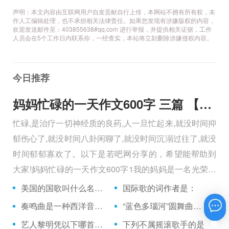
声明：本文内容由互联网用户自发贡献自行上传，本网站不拥有所有权，未
作人工编辑处理，也不承担相关法律责任。如果您发现有涉嫌版权的内容，
欢迎发送邮件至：403855638#qq.com 进行举报，并提供相关证据，工作
人员会在5个工作日内联系你，一经查实，本站将立刻删除涉嫌侵权内容。
今日推荐
妈妈忙碌的一天作文600字 三篇 【600字】
忙碌,是治疗一切神经质的良药,人一旦忙起来,就没时间抑
郁伤心了,就没时间八卦闲聊了,就没时间沉溺过往了,就没
时间郁郁寡欢了。以下是若吧网分享的，希望能帮助到
大家!妈妈忙碌的一天作文600字1我的妈妈是一名光荣的
人民警察，她总有做不完的事情。
美国的国歌叫什么名字？
国际歌的词作者是：
奏鸣曲是一种西洋音乐体裁吗？
“蓝色多瑙河”圆舞曲的作者是奥地利的哪一位作曲家？
在线咨询
艺人黎明凭以下哪首歌参加歌唱比赛获奖而进入娱乐圈
下列不属摇滚歌手的是