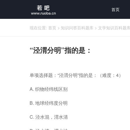
首页
现在位置:
首页
>
知识问答百科题库
>
文学知识百科题
“泾渭分明”指的是：
单项选择题：“泾渭分明”指的是：（难度：4）
A. 织物经纬线区别
B. 地球经纬度分明
C. 泾水混，渭水清