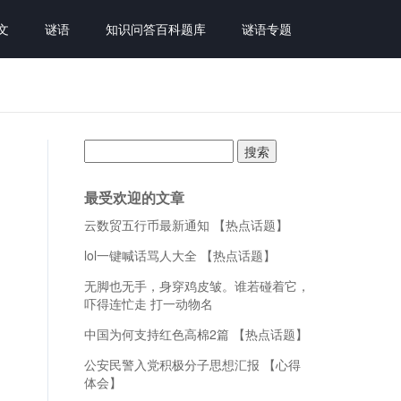
文
谜语
知识问答百科题库
谜语专题
搜
索：
最受欢迎的文章
云数贸五行币最新通知 【热点话题】
lol一键喊话骂人大全 【热点话题】
无脚也无手，身穿鸡皮皱。谁若碰着它，
吓得连忙走 打一动物名
中国为何支持红色高棉2篇 【热点话题】
公安民警入党积极分子思想汇报 【心得
体会】