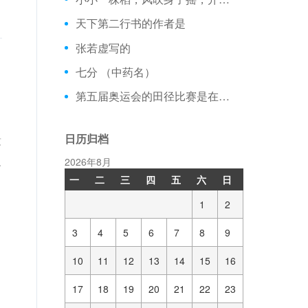
天下第二行书的作者是
张若虚写的
七分 （中药名）
第五届奥运会的田径比赛是在瑞典的斯德哥尔摩体育场进行的，当时体育场能容纳的观众人数是
日历归档
没
人
2026年8月
一
二
三
四
五
六
日
1
2
3
4
5
6
7
8
9
10
11
12
13
14
15
16
17
18
19
20
21
22
23