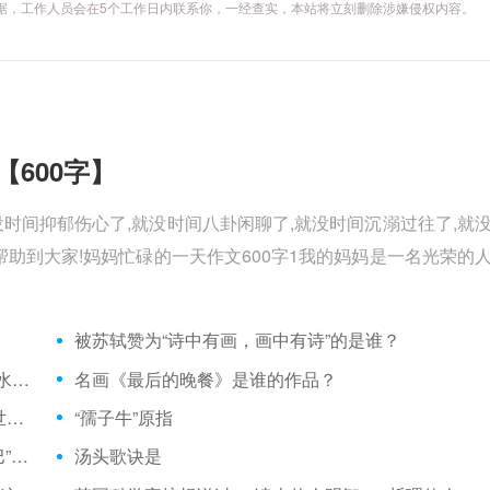
供相关证据，工作人员会在5个工作日内联系你，一经查实，本站将立刻删除涉嫌侵权内容。
【600字】
没时间抑郁伤心了,就没时间八卦闲聊了,就没时间沉溺过往了,就
助到大家!妈妈忙碌的一天作文600字1我的妈妈是一名光荣的
被苏轼赞为“诗中有画，画中有诗”的是谁？
“众芳摇落独暄妍，占尽风情向小园。疏影横斜水清浅，暗香浮动月黄昏。”形容的花是
名画《最后的晚餐》是谁的作品？
叙事长诗《格萨尔王传》是我国哪一民族同胞世代创造的艺术精品？
“孺子牛”原指
“阿里巴巴与四十大盗”的故事里，讲的“阿里巴巴”是哪国人
汤头歌诀是