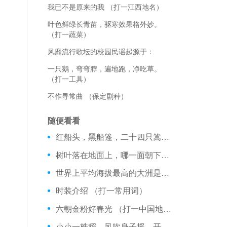
我已不是原来的我 （打一江西地名）
叶色鲜绿长青苗，驱寒效果格外妙。
（打一蔬菜）
风靡流行歌坛的校园民谣起源于：
一只鹅，弯弯脖，遍地跑，净吃草。
（打一工具）
不作寻常曲 （保定剧种）
随便看看
红船头，黑船篷，二十四只篙子两边撑。 （打一动物）
树叶落在地面上，哪一面朝下的比较多？
世界上平均海拔最高的大洲是哪个大洲？
时装介绍 （打一常用词）
六朝金粉好春光 （打一中国地名）
小小一株稻，风吹身子摇，开花多结果，果子像毛桃。 （打一植物）