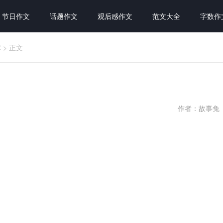
节日作文
话题作文
观后感作文
范文大全
字数作
库
>
正文
作者：故事兔