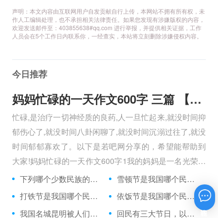
声明：本文内容由互联网用户自发贡献自行上传，本网站不拥有所有权，未
作人工编辑处理，也不承担相关法律责任。如果您发现有涉嫌版权的内容，
欢迎发送邮件至：403855638#qq.com 进行举报，并提供相关证据，工作
人员会在5个工作日内联系你，一经查实，本站将立刻删除涉嫌侵权内容。
今日推荐
妈妈忙碌的一天作文600字 三篇 【600字】
忙碌,是治疗一切神经质的良药,人一旦忙起来,就没时间抑
郁伤心了,就没时间八卦闲聊了,就没时间沉溺过往了,就没
时间郁郁寡欢了。以下是若吧网分享的，希望能帮助到
大家!妈妈忙碌的一天作文600字1我的妈妈是一名光荣的
人民警察，她总有做不完的事情。
下列哪个少数民族的传统服装不是长袍？
雪顿节是我国哪个民族的重要节日？
打铁节是我国哪个民族的传统节日？
依饭节是我国哪个民族最隆重的节日？
在线咨询
我国名城昆明被人们称什么？
回民有三大节日，以下哪一项不在这三大节日之中？