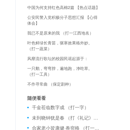
中国为何支持红色高棉2篇 【热点话题】
公安民警入党积极分子思想汇报 【心得
体会】
我已不是原来的我 （打一江西地名）
叶色鲜绿长青苗，驱寒效果格外妙。
（打一蔬菜）
风靡流行歌坛的校园民谣起源于：
一只鹅，弯弯脖，遍地跑，净吃草。
（打一工具）
不作寻常曲 （保定剧种）
随便看看
千金莅临数字成 （打一字）
未到晓钟犹是春 （打《礼记》一句）
合家老小皆康健·卷帘格 （打一工业词语）