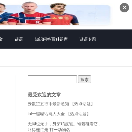
✕
文
谜语
知识问答百科题库
谜语专题
搜
索：
最受欢迎的文章
云数贸五行币最新通知 【热点话题】
lol一键喊话骂人大全 【热点话题】
无脚也无手，身穿鸡皮皱。谁若碰着它，
吓得连忙走 打一动物名