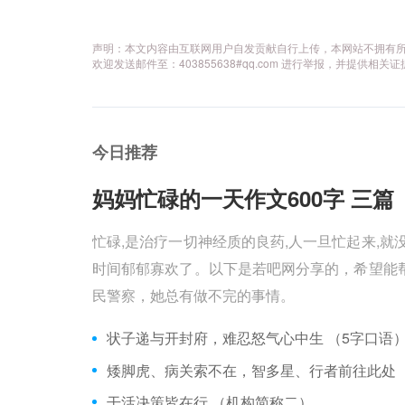
声明：本文内容由互联网用户自发贡献自行上传，本网站不拥有
欢迎发送邮件至：403855638#qq.com 进行举报，并提
今日推荐
妈妈忙碌的一天作文600字 三篇 
忙碌,是治疗一切神经质的良药,人一旦忙起来,就
时间郁郁寡欢了。以下是若吧网分享的，希望能帮
民警察，她总有做不完的事情。
状子递与开封府，难忍怒气心中生 （5字口语
干活决策皆在行 （机构简称二）