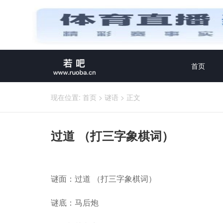
首页
现在位置:
首页
>
谜语
>
正文
过道 （打三字象棋词）
谜面：过道 （打三字象棋词）
谜底：马后炮