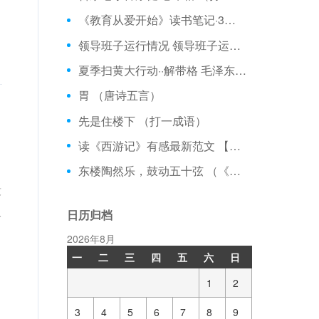
《教育从爱开始》读书笔记·3篇 【热点话题】
领导班子运行情况 领导班子运行情况的总体评价 【热点话题】
夏季扫黄大行动··解带格 毛泽东诗词
胃 （唐诗五言）
先是住楼下 （打一成语）
读《西游记》有感最新范文 【读后感】
东楼陶然乐，鼓动五十弦 （《儒林外史》人物）
没
人
日历归档
2026年8月
一
二
三
四
五
六
日
1
2
3
4
5
6
7
8
9