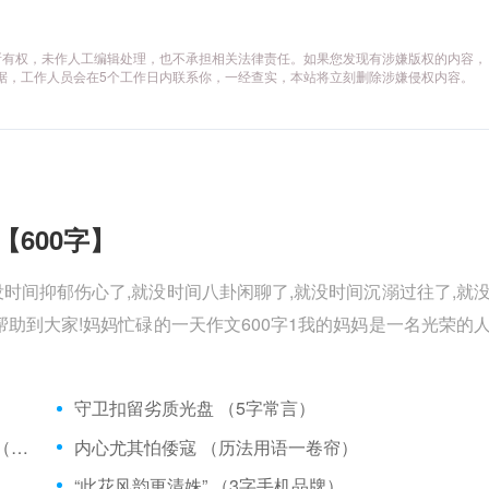
所有权，未作人工编辑处理，也不承担相关法律责任。如果您发现有涉嫌版权的内容，
供相关证据，工作人员会在5个工作日内联系你，一经查实，本站将立刻删除涉嫌侵权内容。
【600字】
没时间抑郁伤心了,就没时间八卦闲聊了,就没时间沉溺过往了,就
助到大家!妈妈忙碌的一天作文600字1我的妈妈是一名光荣的
）
守卫扣留劣质光盘 （5字常言）
矮脚虎、病关索不在，智多星、行者前往此处 （七字俗语）
内心尤其怕倭寇 （历法用语一卷帘）
“此花风韵更清姝” （3字手机品牌）