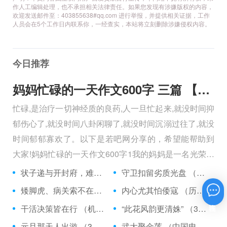
作人工编辑处理，也不承担相关法律责任。如果您发现有涉嫌版权的内容，
欢迎发送邮件至：403855638#qq.com 进行举报，并提供相关证据，工作
人员会在5个工作日内联系你，一经查实，本站将立刻删除涉嫌侵权内容。
今日推荐
妈妈忙碌的一天作文600字 三篇 【600字】
忙碌,是治疗一切神经质的良药,人一旦忙起来,就没时间抑
郁伤心了,就没时间八卦闲聊了,就没时间沉溺过往了,就没
时间郁郁寡欢了。以下是若吧网分享的，希望能帮助到
大家!妈妈忙碌的一天作文600字1我的妈妈是一名光荣的
人民警察，她总有做不完的事情。
状子递与开封府，难忍怒气心中生 （5字口语）
守卫扣留劣质光盘 （5字常言）
矮脚虎、病关索不在，智多星、行者前往此处 （七字俗语）
内心尤其怕倭寇 （历法用语一卷帘）
在线咨询
干活决策皆在行 （机构简称二）
“此花风韵更清姝” （3字手机品牌）
元旦那天人出游 （3字足球用语）
武大娶金莲 （中国电影名*含港台）