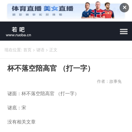
✕
现在位置:
首页
>
谜语
>
正文
杯不落空陪高官 （打一字）
作者：故事兔
谜面：杯不落空陪高官 （打一字）
谜底：宋
没有相关文章