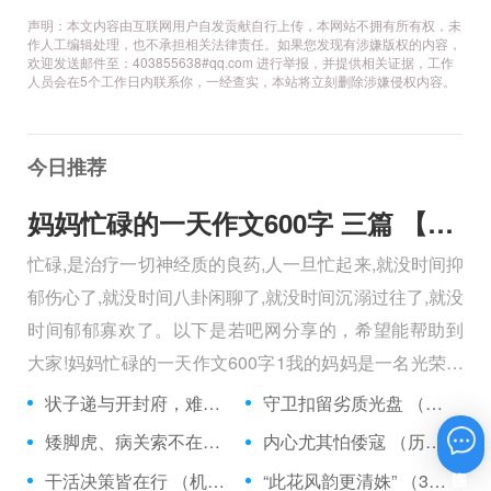
声明：本文内容由互联网用户自发贡献自行上传，本网站不拥有所有权，未
作人工编辑处理，也不承担相关法律责任。如果您发现有涉嫌版权的内容，
欢迎发送邮件至：403855638#qq.com 进行举报，并提供相关证据，工作
人员会在5个工作日内联系你，一经查实，本站将立刻删除涉嫌侵权内容。
今日推荐
妈妈忙碌的一天作文600字 三篇 【600字】
忙碌,是治疗一切神经质的良药,人一旦忙起来,就没时间抑
郁伤心了,就没时间八卦闲聊了,就没时间沉溺过往了,就没
时间郁郁寡欢了。以下是若吧网分享的，希望能帮助到
大家!妈妈忙碌的一天作文600字1我的妈妈是一名光荣的
人民警察，她总有做不完的事情。
状子递与开封府，难忍怒气心中生 （5字口语）
守卫扣留劣质光盘 （5字常言）
矮脚虎、病关索不在，智多星、行者前往此处 （七字俗语）
内心尤其怕倭寇 （历法用语一卷帘）
在线咨询
干活决策皆在行 （机构简称二）
“此花风韵更清姝” （3字手机品牌）