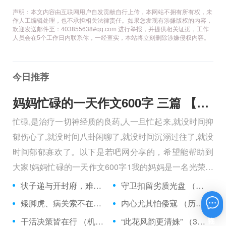
声明：本文内容由互联网用户自发贡献自行上传，本网站不拥有所有权，未
作人工编辑处理，也不承担相关法律责任。如果您发现有涉嫌版权的内容，
欢迎发送邮件至：403855638#qq.com 进行举报，并提供相关证据，工作
人员会在5个工作日内联系你，一经查实，本站将立刻删除涉嫌侵权内容。
今日推荐
妈妈忙碌的一天作文600字 三篇 【600字】
忙碌,是治疗一切神经质的良药,人一旦忙起来,就没时间抑
郁伤心了,就没时间八卦闲聊了,就没时间沉溺过往了,就没
时间郁郁寡欢了。以下是若吧网分享的，希望能帮助到
大家!妈妈忙碌的一天作文600字1我的妈妈是一名光荣的
人民警察，她总有做不完的事情。
状子递与开封府，难忍怒气心中生 （5字口语）
守卫扣留劣质光盘 （5字常言）
矮脚虎、病关索不在，智多星、行者前往此处 （七字俗语）
内心尤其怕倭寇 （历法用语一卷帘）
在线咨询
干活决策皆在行 （机构简称二）
“此花风韵更清姝” （3字手机品牌）