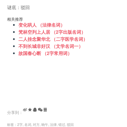
谜底：驳回
相关推荐
变化哄人 （法律名词）
梵林空列上人居 （2字出版名词）
二人挂念聚华北 （二字医学名词）
不到长城非好汉 （文学名词一）
故国春心断 （2字常用词）
分享到：
标签：
2字
,
名词
,
对方
,
晌午
,
法律
,
错过
,
驳回