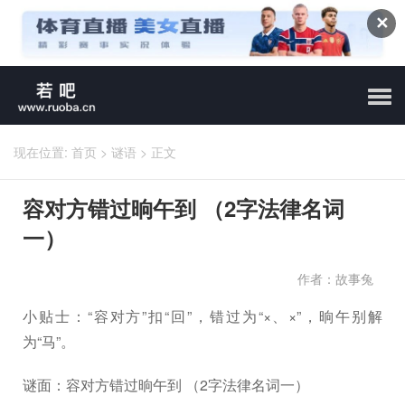
✕
现在位置:
首页
>
谜语
>
正文
容对方错过晌午到 （2字法律名词
一）
作者：故事兔
小贴士：“容对方”扣“回”，错过为“×、×”，晌午别解
为“马”。
谜面：容对方错过晌午到 （2字法律名词一）