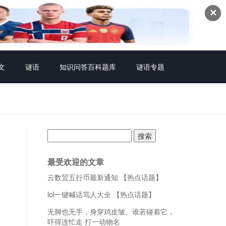
✕
文
谜语
知识问答百科题库
谜语专题
搜
索：
最受欢迎的文章
云数贸五行币最新通知 【热点话题】
lol一键喊话骂人大全 【热点话题】
无脚也无手，身穿鸡皮皱。谁若碰着它，
吓得连忙走 打一动物名