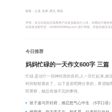
标签：
之道
,
名将
,
西汉
,
韩说
声明：本文内容由互联网用户自发贡献自行上传，本网站不拥有
欢迎发送邮件至：403855638#qq.com 进行举报，并提
今日推荐
妈妈忙碌的一天作文600字 三篇 
忙碌,是治疗一切神经质的良药,人一旦忙起来,就
时间郁郁寡欢了。以下是若吧网分享的，希望能帮
民警察，她总有做不完的事情。
状子递与开封府，难忍怒气心中生 （5字口语