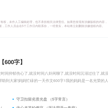
所有权，未作人工编辑处理，也不承担相关法律责任。如果您发现有涉嫌版权的内容，
供相关证据，工作人员会在5个工作日内联系你，一经查实，本站将立刻删除涉嫌侵权内容。
【600字】
没时间抑郁伤心了,就没时间八卦闲聊了,就没时间沉溺过往了,就
助到大家!妈妈忙碌的一天作文600字1我的妈妈是一名光荣的
）
守卫扣留劣质光盘 （5字常言）
矮脚虎、病关索不在，智多星、行者前往此处 （七字俗语）
内心尤其怕倭寇 （历法用语一卷帘）