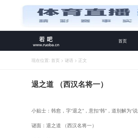
首页
现在位置:
首页
>
谜语
>
正文
退之道 （西汉名将一）
小贴士：韩愈，字“退之”，意扣“韩”，道别解为“说
谜面：退之道 （西汉名将一）