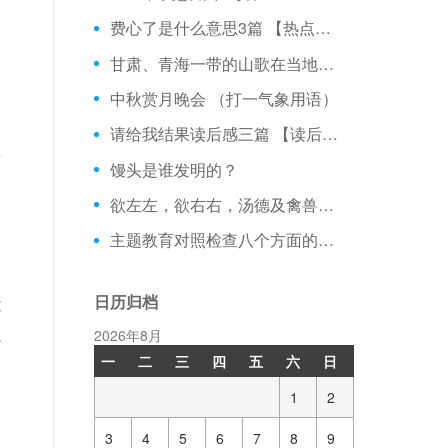
费心了是什么意思3篇 【热点话题】
甘肃、青海一带的山歌在当地叫：
中秋赏月晚会 （打一气象用语）
请给我结果读后感三篇 【读后感】
馒头是谁发明的？
欲左左，欲右右，汤德及禽兽。 （打一外国地名）
主题教育对照检查八个方面的问题3篇 【党团范文】
日历归档
没
人
2026年8月
一
二
三
四
五
六
日
1
2
3
4
5
6
7
8
9