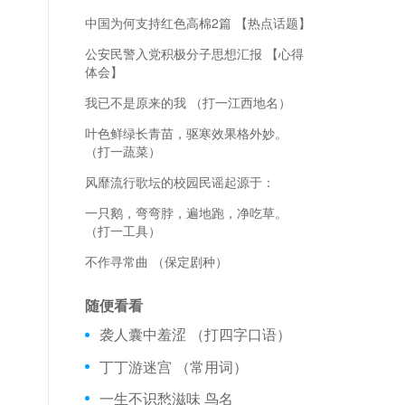
中国为何支持红色高棉2篇 【热点话题】
公安民警入党积极分子思想汇报 【心得
体会】
我已不是原来的我 （打一江西地名）
叶色鲜绿长青苗，驱寒效果格外妙。
（打一蔬菜）
风靡流行歌坛的校园民谣起源于：
一只鹅，弯弯脖，遍地跑，净吃草。
（打一工具）
不作寻常曲 （保定剧种）
随便看看
袭人囊中羞涩 （打四字口语）
丁丁游迷宫 （常用词）
一生不识愁滋味 鸟名