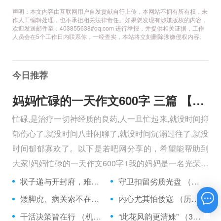
声明：本文内容由互联网用户自发贡献自行上传，本网站不拥有所有权，未
作人工编辑处理，也不承担相关法律责任。如果您发现有涉嫌版权的内容，
欢迎发送邮件至：403855638#qq.com 进行举报，并提供相关证据，工作
人员会在5个工作日内联系你，一经查实，本站将立刻删除涉嫌侵权内容。
今日推荐
妈妈忙碌的一天作文600字 三篇 【600字】
忙碌,是治疗一切神经质的良药,人一旦忙起来,就没时间抑
郁伤心了,就没时间八卦闲聊了,就没时间沉溺过往了,就没
时间郁郁寡欢了。以下是若吧网分享的，希望能帮助到
大家!妈妈忙碌的一天作文600字1我的妈妈是一名光荣的
人民警察，她总有做不完的事情。
状子递与开封府，难忍怒气心中生 （5字口语）
守卫扣留劣质光盘 （5字常言）
矮脚虎、病关索不在，智多星、行者前往此处 （七字俗语）
内心尤其怕倭寇 （历法用语一卷帘）
在线咨询
干活决策皆在行 （机构简称二）
“此花风韵更清姝” （3字手机品牌）