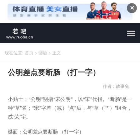
✕
现在位置:
首页
>
谜语
>
正文
公明差点要断肠 （打一字）
作者：故事兔
小贴士：“公明”别指“宋公明”，以“宋”代指。“断肠”是一
种“草”名；“宋”字差（减）“点”后，与“草（艹）”组合，
成“荣”字。
谜面：公明差点要断肠 （打一字）