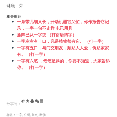
谜底：荣
相关推荐
一条带儿细又长，开动机器它又忙，你作报告它记
录，一字一句不走样 电讯用具
雁阵已从一字变 （打俗语四字）
一字左右有十口，凡是植物都有它。 （打一字）
一字有五口，与门交朋友，顺贴人人爱，倒贴家家
有。 （打一字）
一字有六笔 ，笔笔是斜的，你要不知道，大家告诉
你。 （打一字）
分享到：
标签：
一字
,
公明
,
差点
,
断肠