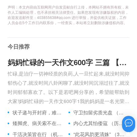
声明：本文内容由互联网用户自发贡献自行上传，本网站不拥有所有权，未
作人工编辑处理，也不承担相关法律责任。如果您发现有涉嫌版权的内容，
欢迎发送邮件至：403855638#qq.com 进行举报，并提供相关证据，工作
人员会在5个工作日内联系你，一经查实，本站将立刻删除涉嫌侵权内容。
今日推荐
妈妈忙碌的一天作文600字 三篇 【600字】
忙碌,是治疗一切神经质的良药,人一旦忙起来,就没时间抑
郁伤心了,就没时间八卦闲聊了,就没时间沉溺过往了,就没
时间郁郁寡欢了。以下是若吧网分享的，希望能帮助到
大家!妈妈忙碌的一天作文600字1我的妈妈是一名光荣的
人民警察，她总有做不完的事情。
状子递与开封府，难忍怒气心中生 （5字口语）
守卫扣留劣质光盘 （5字常言）
矮脚虎、病关索不在，智多星、行者前往此处 （七字俗语）
内心尤其怕倭寇 （历法用语一卷帘）
在线咨询
干活决策皆在行 （机构简称二）
“此花风韵更清姝” （3字手机品牌）