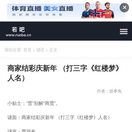
✕
现在位置:
首页
>
谜语
>
正文
商家结彩庆新年 （打三字《红楼梦》
人名）
作者：故事兔
小贴士：“贾”别解“商贾”。
谜面：商家结彩庆新年 （打三字《红楼梦》人名）
谜底：贾迎春