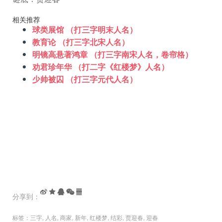
相关推荐
球类展馆 （打三字明末人名）
教育论 （打三字北宋人名）
明镜高悬著鸿章 （打三字南宋人名，卷帘格）
劝君珍年华 （打二字《红楼梦》人名）
少帅被囚 （打三字元代人名）
分享到：
标签：
三字
,
人名
,
商家
,
新年
,
红楼梦
,
结彩
,
贾迎春
,
迎春