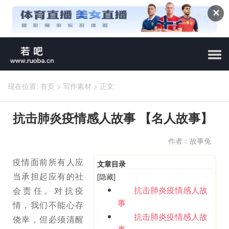
✕
现在位置:
首页
>
写作素材
>
正文
抗击肺炎疫情感人故事 【名人故事】
作者：故事兔
疫情面前所有人应
文章目录
当承担起应有的社
[隐藏]
抗击肺炎疫情感人故
会责任。对抗疫
事
情，我们不能心存
抗击肺炎疫情感人故
侥幸，但必须清醒