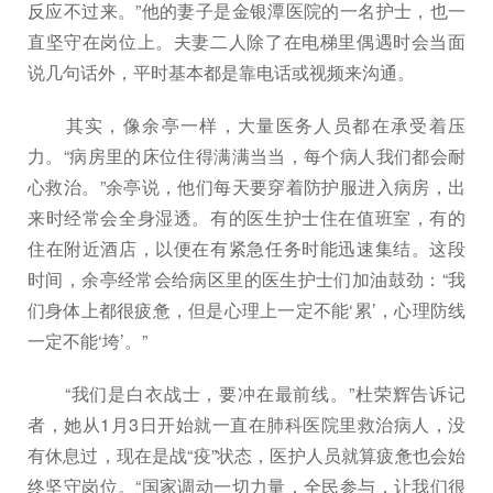
反应不过来。”他的妻子是金银潭医院的一名护士，也一
直坚守在岗位上。夫妻二人除了在电梯里偶遇时会当面
说几句话外，平时基本都是靠电话或视频来沟通。
其实，像余亭一样，大量医务人员都在承受着压
力。“病房里的床位住得满满当当，每个病人我们都会耐
心救治。”余亭说，他们每天要穿着防护服进入病房，出
来时经常会全身湿透。有的医生护士住在值班室，有的
住在附近酒店，以便在有紧急任务时能迅速集结。这段
时间，余亭经常会给病区里的医生护士们加油鼓劲：“我
们身体上都很疲惫，但是心理上一定不能‘累’，心理防线
一定不能‘垮’。”
“我们是白衣战士，要冲在最前线。”杜荣辉告诉记
者，她从1月3日开始就一直在肺科医院里救治病人，没
有休息过，现在是战“疫”状态，医护人员就算疲惫也会始
终坚守岗位。“国家调动一切力量，全民参与，让我们很