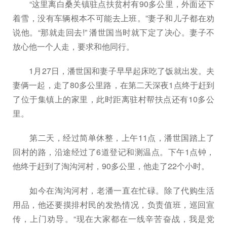
“这里离白桑关镇驻点扶贫村有90多公里，外面还下
着雪，没有车辆根本不可能去上班。”妻子和儿子都在劝
说他。“那就走回去!” 潘世国当时就下定了决心。妻子不
放心他一个人走，要求和他同行。
1月27日，潘世国和妻子早早起床吃了饭就出发。夫
妻俩一起，走了80多公里路，在第二天深夜1点终于赶到
了位于集镇上的家里，此时距离驻村帮扶点还有10多公
里。
第二天，经过简单休整，上午11点，潘世国踏上了
回村的路，沿途经过了6道登记和测温点。下午1点钟，
他终于赶到了淘沟河村，90多公里，他走了22个小时。
如今在淘沟河村，老潘一直在忙碌。除了代购生活
用品，他还要摸排村民的发热情况，负责值班，巡回宣
传，上门劝导。“现在大家都在一线辛苦奋战，我是党