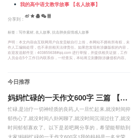
我的高中语文教学故事 【名人故事】
分享到：
标签：
写作素材
,
名人故事
,
抗击肺炎疫情感人故事
声明：本文内容由互联网用户自发贡献自行上传，本网站不拥有所有权，未
作人工编辑处理，也不承担相关法律责任。如果您发现有涉嫌版权的内容，
欢迎发送邮件至：403855638#qq.com 进行举报，并提供相关证据，工作
人员会在5个工作日内联系你，一经查实，本站将立刻删除涉嫌侵权内容。
今日推荐
妈妈忙碌的一天作文600字 三篇 【600字】
忙碌,是治疗一切神经质的良药,人一旦忙起来,就没时间抑
郁伤心了,就没时间八卦闲聊了,就没时间沉溺过往了,就没
时间郁郁寡欢了。以下是若吧网分享的，希望能帮助到
大家!妈妈忙碌的一天作文600字1我的妈妈是一名光荣的