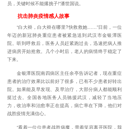
员，关键时候不能撂挑子!”潘世国说。
抗击肺炎疫情感人故事
“白大褂，白大褂在哪里?快救救她……”日前，一位
年迈的新冠肺炎重症患者被紧急送到武汉市金银潭医
院。听到呼救后，医务人员赶紧跑过去，迅速把病人推
进病房开始抢救。几个小时后，老人的病情终于稳定了
下来。
金银潭医院南四病区主任余亭告诉记者，现在重症
患者的治疗效果比以前好了很多，已有不少患者好转出
院。如果能及早发现、及早治疗，大部分病人都能顺利
挺过去。全国各地医务人员驰援武汉，减轻了当地压
力，收治率和治愈率正在提高，病亡率在下降，他们对
战胜疫情充满信心。
“看着一位位患者战胜病魔，带着笑容离开医院，我