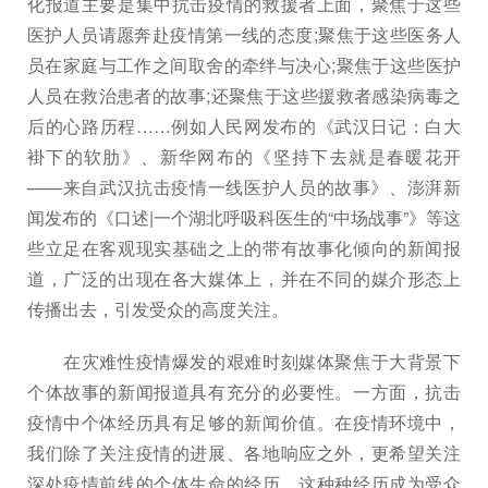
化报道主要是集中抗击疫情的救援者上面，聚焦于这些
医护人员请愿奔赴疫情第一线的态度;聚焦于这些医务人
员在家庭与工作之间取舍的牵绊与决心;聚焦于这些医护
人员在救治患者的故事;还聚焦于这些援救者感染病毒之
后的心路历程……例如人民网发布的《武汉日记：白大
褂下的软肋》、新华网布的《坚持下去就是春暖花开
——来自武汉抗击疫情一线医护人员的故事》、澎湃新
闻发布的《口述|一个湖北呼吸科医生的“中场战事”》等这
些立足在客观现实基础之上的带有故事化倾向的新闻报
道，广泛的出现在各大媒体上，并在不同的媒介形态上
传播出去，引发受众的高度关注。
在灾难性疫情爆发的艰难时刻媒体聚焦于大背景下
个体故事的新闻报道具有充分的必要性。一方面，抗击
疫情中个体经历具有足够的新闻价值。在疫情环境中，
我们除了关注疫情的进展、各地响应之外，更希望关注
深处疫情前线的个体生命的经历，这种种经历成为受众