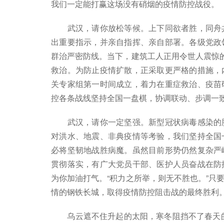
我们一定能打赢这场没有硝烟的疫情防控战役。
武汉，请你放松等候。上下同欲者胜，同舟共
出重要指示，并亲自指挥、亲自部署。各级党政
群治严密防线。当下，建筑工人正用令世人震惊的
救治。为防止疫情扩散，正采取更严格的措施，
关专家组第一时间成立，着力在重症救治、疫苗
控各条战线坚持全国一盘棋，协调联动、步调一
武汉，请你一定坚强。新型冠状病毒感染的肺
对洪水、地震、非典疫情等考验，我们坚持全国
必将坚韧地战胜病魔。虽然目前形势仍然复杂严
贯彻落实，有广大党员干部、医护人员奋战在防
为你加油打气。“积力之所举，则无不胜也。”只
情的钢铁长城，取得疫情防控阻击战的最终胜利
乌云遮不住升起的太阳，寒冬阻挡不了春天的