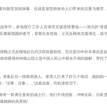
到新型冠状病毒，也就是新型肺炎给人们带来的沉重与痛苦
争中，多地医疗工作人员请求支援疫情重地——湖北的“请
本应阖家团圆的春节，冒着生命危险，义无反顾地支援湖北，成
傍晚义无反顾地赶往武汉防疫最前线，无论是03年的非典还是
、敢啃硬骨的钟南山院士是中国人民心中那永不倒的旗帜，寄托
准备赴往一线救助病人。家里人打来了好几个电话，她妈妈
：“没事，没事……”说着说着，司机潜然泪下。
有一群勇往直前的战士们，他们不惧危险，冲锋在前，日夜
最靓丽的风景线!