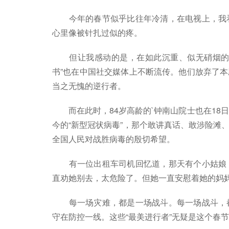
今年的春节似乎比往年冷清，在电视上，我看
心里像被针扎过似的疼。
但让我感动的是，在如此沉重、似无硝烟的战
书”也在中国社交媒体上不断流传。他们放弃了
当之无愧的逆行者。
而在此时，84岁高龄的`钟南山院士也在18日
今的“新型冠状病毒”，那个敢讲真话、敢涉险滩
全国人民对战胜病毒的殷切希望。
有一位出租车司机回忆道，那天有个小姑娘，
直劝她别去，太危险了。但她一直安慰着她的妈妈
每一场灾难，都是一场战斗。每一场战斗，都
守在防控一线。这些“最美进行者”无疑是这个春节