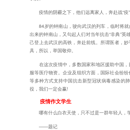
疫情的阴霾之下，他们远离家人，奔赴战“疫”
84岁的钟南山，驶向武汉的列车，临时将就
出来的钟南山，又勾起人们对当年抗击“非典”英雄
己登上去武汉的高铁，奔赴前线。所谓医者，妙
具，所以，举国敬仰。
在这次疫情中，多数国家和地区援助中国，日
服等医疗物资。企业及组织方面，国际社会纷纷
等多种方式支持中国抗击新型冠状病毒感染的肺
役，我们一定会赢!
疫情作文学生
哪有什么白衣天使，只不过是一群年轻人，学
——题记