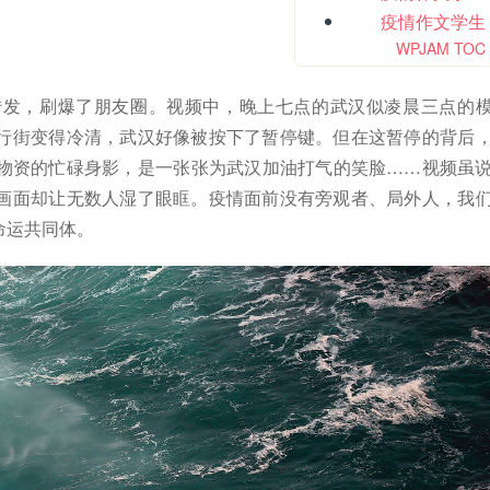
疫情作文学生
WPJAM TOC
发，刷爆了朋友圈。视频中，晚上七点的武汉似凌晨三点的
行街变得冷清，武汉好像被按下了暂停键。但在这暂停的背后
物资的忙碌身影，是一张张为武汉加油打气的笑脸……视频虽
画面却让无数人湿了眼眶。疫情面前没有旁观者、局外人，我
命运共同体。