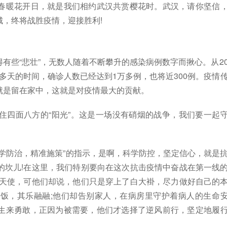
春暖花开日，就是我们相约武汉共赏樱花时。武汉，请你坚信
，终将战胜疫情，迎接胜利!
些“悲壮”，无数人随着不断攀升的感染病例数字而揪心。从2
30多天的时间，确诊人数已经达到1万多例，也将近300例。疫情
就是留在家中，这就是对疫情最大的贡献。
四面八方的“阳光”。这是一场没有硝烟的战争，我们要一起
防治，精准施策”的指示，是啊，科学防控，坚定信心，就是
的坎儿!在这里，我们特别要向在这次抗击疫情中奋战在第一线
衣天使，可他们却说，他们只是穿上了白大褂，尽力做好自己的
饭，其乐融融;他们却告别家人，在病房里守护着病人的生命
生来勇敢，正因为被需要，他们才选择了逆风前行，坚定地履