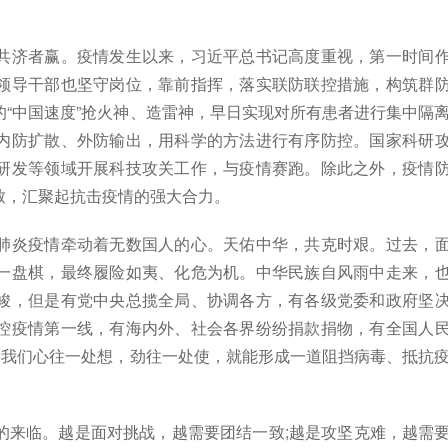
济者赢。疫情发生以来，习近平总书记高度重视，第一时间
领导干部也坚守岗位，靠前指挥，落实联防联控措施，构筑群
“中国速度”抢火神、造雷神，早日实现对所有患者进行集中隔
内防扩散、外防输出，用科学的方法进行有序防控。国家科研
研发等领域开展科技攻关工作，与疫情赛跑。除此之外，疫情
致，汇聚起抗击疫情的强大合力。
炎疫情牵动着无数国人的心。天佑中华，共克时艰。过去，
一盘棋，最终履险如夷、化危为机。中华民族自风雨中走来，
峻，但是有党中央总揽全局、协调各方，有各级党委和政府坚
控疫情第一线，有海内外、社会各界纷纷捐款捐物，有全国人
要我们心往一处想，劲往一处使，就能形成一道阻挡病毒、抵抗
。
来临。越是面对挑战，越需要团结一致;越是攻坚克难，越需