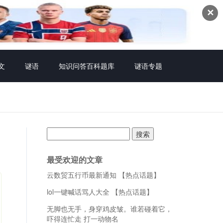
✕
文
谜语
知识问答百科题库
谜语专题
搜
索：
最受欢迎的文章
云数贸五行币最新通知 【热点话题】
lol一键喊话骂人大全 【热点话题】
无脚也无手，身穿鸡皮皱。谁若碰着它，
吓得连忙走 打一动物名