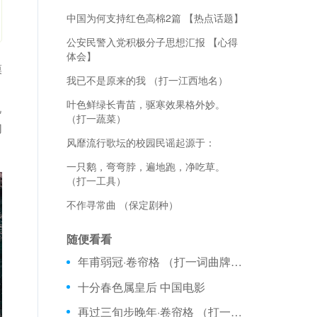
中国为何支持红色高棉2篇 【热点话题】
公安民警入党积极分子思想汇报 【心得
体会】
模
我已不是原来的我 （打一江西地名）
，
叶色鲜绿长青苗，驱寒效果格外妙。
说
（打一蔬菜）
们
风靡流行歌坛的校园民谣起源于：
一只鹅，弯弯脖，遍地跑，净吃草。
（打一工具）
不作寻常曲 （保定剧种）
随便看看
年甫弱冠·卷帘格 （打一词曲牌名）
十分春色属皇后 中国电影
再过三旬步晚年·卷帘格 （打一成语）