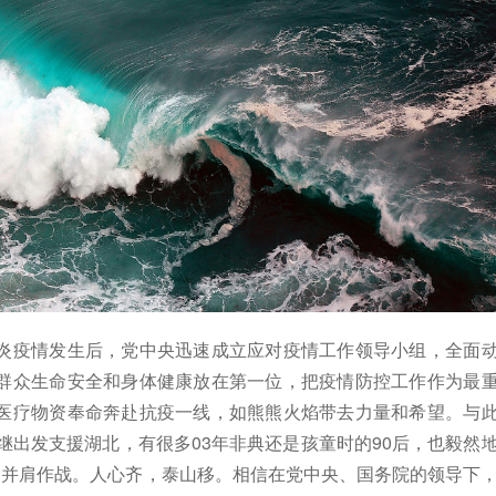
疫情发生后，党中央迅速成立应对疫情工作领导小组，全面
群众生命安全和身体健康放在第一位，把疫情防控工作作为最
医疗物资奉命奔赴抗疫一线，如熊熊火焰带去力量和希望。与
继出发支援湖北，有很多03年非典还是孩童时的90后，也毅然
们并肩作战。人心齐，泰山移。相信在党中央、国务院的领导下