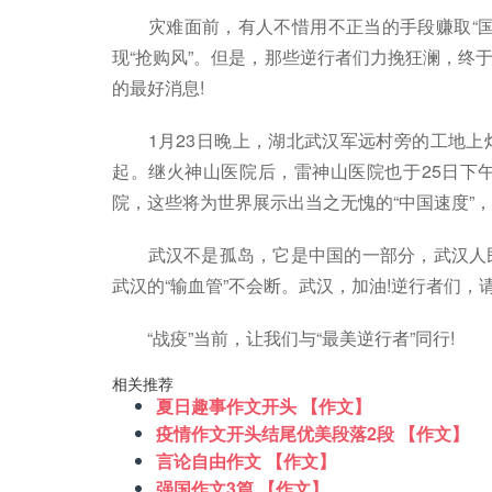
灾难面前，有人不惜用不正当的手段赚取“国
现“抢购风”。但是，那些逆行者们力挽狂澜，终
的最好消息!
1月23日晚上，湖北武汉军远村旁的工地上
起。继火神山医院后，雷神山医院也于25日下
院，这些将为世界展示出当之无愧的“中国速度”，
武汉不是孤岛，它是中国的一部分，武汉人民
武汉的“输血管”不会断。武汉，加油!逆行者们，请
“战疫”当前，让我们与“最美逆行者”同行!
相关推荐
夏日趣事作文开头 【作文】
疫情作文开头结尾优美段落2段 【作文】
言论自由作文 【作文】
强国作文3篇 【作文】