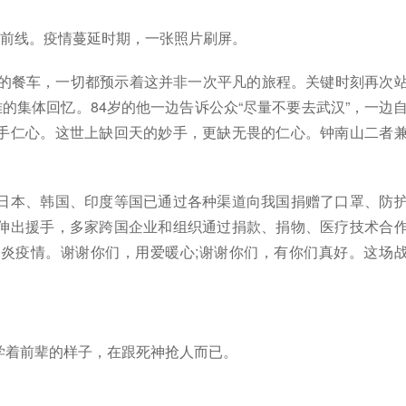
前线。疫情蔓延时期，一张照片刷屏。
的餐车，一切都预示着这并非一次平凡的旅程。关键时刻再次
的集体回忆。84岁的他一边告诉公众“尽量不要去武汉”，一边
手仁心。这世上缺回天的妙手，更缺无畏的仁心。钟南山二者
本、韩国、印度等国已通过各种渠道向我国捐赠了口罩、防
伸出援手，多家跨国企业和组织通过捐款、捐物、医疗技术合
炎疫情。谢谢你们，用爱暖心;谢谢你们，有你们真好。这场
着前辈的样子，在跟死神抢人而已。