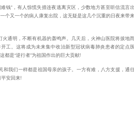
难钱”，有人惊慌失措连夜逃离灾区，少数地方甚至听信流言
于一个又一个的病人康复出院，这无疑是这几个沉重的日夜来带
灯火通明，不断有机器的轰鸣声。几天后，火神山医院将拔地
午开工。这将成为未来集中收治新型冠状病毒肺炎患者的定点
这都是“逆行者”为祖国作出的巨大贡献!
和我们一样都是祖国母亲的孩子。一方有难，八方支援，通
平安回来!